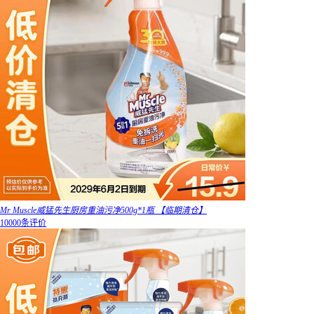
Mr Muscle威猛先生厨房重油污净500g*1瓶 【临期清仓】
10000条评价