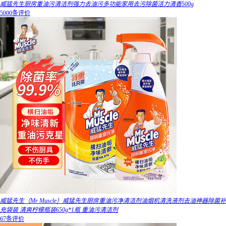
威猛先生厨房重油污清洁剂强力去油污多功能家用去污除菌活力清香500g
5000条评价
威猛先生（Mr Muscle）威猛先生厨房重油污净清洁剂油烟机清洗液剂去油神器除菌补
充袋装 清爽柠檬瓶装650g*1瓶 重油污清洁剂
67条评价