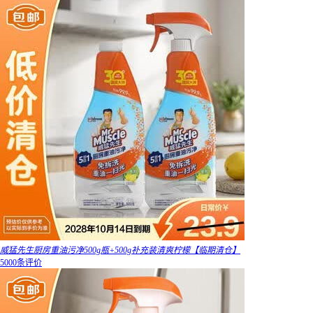
威猛先生厨房重油污净500g瓶+500g补充装清爽柠檬【临期清仓】
5000条评价