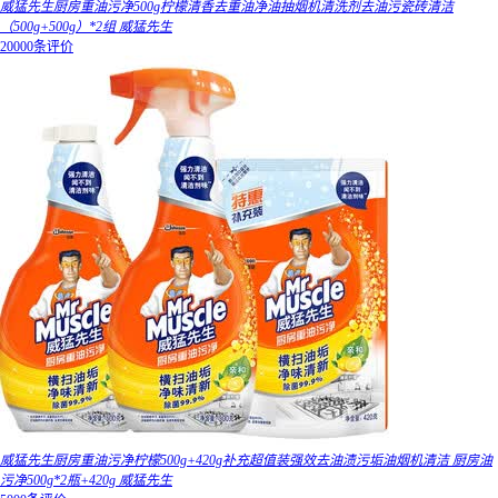
威猛先生厨房重油污净500g柠檬清香去重油净油抽烟机清洗剂去油污瓷砖清洁
（500g+500g）*2组 威猛先生
20000条评价
威猛先生厨房重油污净柠檬500g+420g补充超值装强效去油渍污垢油烟机清洁 厨房油
污净500g*2瓶+420g 威猛先生