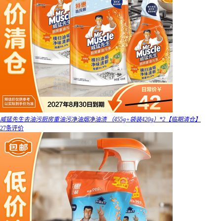
威猛先生去油污厨房重油污净油烟净油渍 （455g+袋装420g）*2【临期清仓】
27条评价