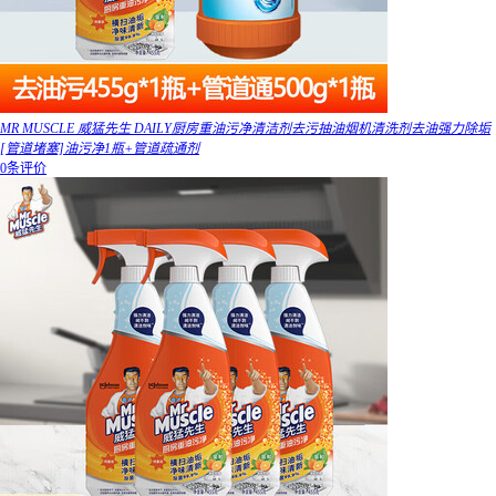
MR MUSCLE 威猛先生 DAILY厨房重油污净清洁剂去污抽油烟机清洗剂去油强力除垢
[管道堵塞]油污净1瓶+管道疏通剂
0条评价