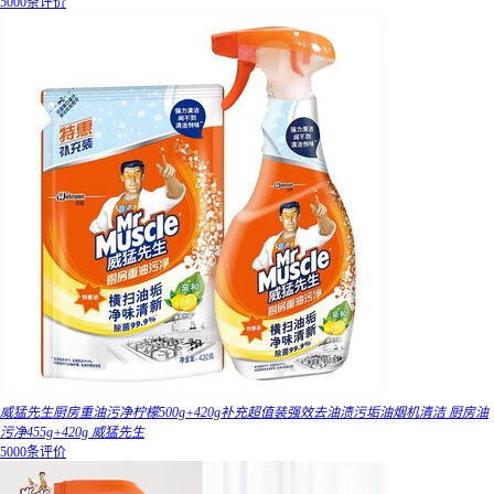
5000条评价
威猛先生厨房重油污净柠檬500g+420g补充超值装强效去油渍污垢油烟机清洁 厨房油
污净455g+420g 威猛先生
5000条评价