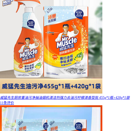
威猛先生厨房重油污净抽油烟机清洁剂强力去油污柠檬清香型批 455g*1瓶+420g*1袋
11条评价