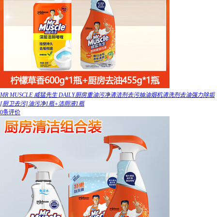
MR MUSCLE 威猛先生 DAILY厨房重油污净清洁剂去污抽油烟机清洗剂去油强力除垢
[厨卫去污]油污净1瓶+洁厕液1瓶
0条评价