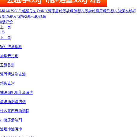
MR MUSCLE 威猛先生 DAILY厨房重油污净清洁剂去污抽油烟机清洗剂去油强力除垢
[厨卫去污]浴室2瓶+油污1瓶
0条评价
上一页
1/5
下一页
安利洗油烟机
油烟去污剂
卫新香熏
瓷砖清洁剂去油
鸡头去污
抽油烟机用什么清洗
清洗油烟清洁剂
什么东西去油烟快
cif厨房清洁剂
油烟净油污净