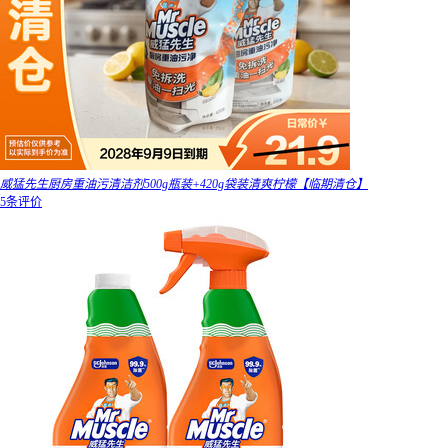
威猛先生厨房重油污清洁剂500g瓶装+420g袋装清爽柠檬【临期清仓】
5条评价