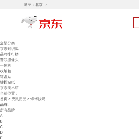
◇
送至：
北京
全部分类
京东知识库
品牌排行榜
普联摄像头
一体机
收纳包
键盘贴
键帽贴纸
京东美术馆
当前位置：
首页
>
灭鼠用品
> 蟑螂蚊蝇
品牌:
所有品牌
A
B
C
D
E