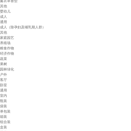
薰衣草香型
其他
婴幼儿
成人
通用
成人（除孕妇及哺乳期人群）
其他
家庭园艺
养殖场
粮食作物
经济作物
蔬菜
果树
园林绿化
户外
客厅
卧室
通用
室内
瓶装
袋装
单包装
箱装
组合装
盒装