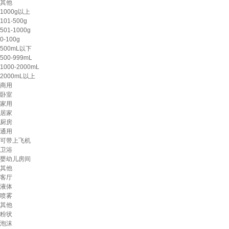
其他
1000g以上
101-500g
501-1000g
0-100g
500mL以下
500-999mL
1000-2000mL
2000mL以上
商用
卧室
家用
居家
厨房
通用
可带上飞机
卫浴
婴幼儿房间
其他
客厅
液体
喷雾
其他
粉状
泡沫