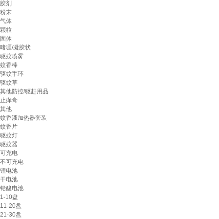
胶剂
粉末
气体
颗粒
固体
啫喱/凝胶状
驱蚊喷雾
蚊香棒
驱蚊手环
驱蚊草
其他防控/驱赶用品
止痒膏
其他
蚊香液加热器套装
蚊香片
驱蚊灯
驱蚊器
可充电
不可充电
锂电池
干电池
铅酸电池
1-10盘
11-20盘
21-30盘