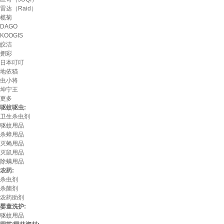
雷达（Raid）
榄菊
DAGO
KOOGIS
皎洁
拥彩
日本叮叮
地依猫
虫小将
坤宁王
更多
驱蚊驱虫:
卫生杀虫剂
驱蚊用品
杀蟑用品
灭蝇用品
灭鼠用品
除螨用品
农药:
杀虫剂
杀菌剂
农药助剂
婴童洗护:
驱蚊用品