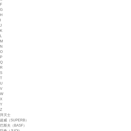
F
G
H
I
J
K
L
M
N
O
P
Q
R
S
T
U
V
W
X
Y
Z
拜灭士
超威（SUPERB）
巴斯夫（BASF）
巨奇（JUQI）