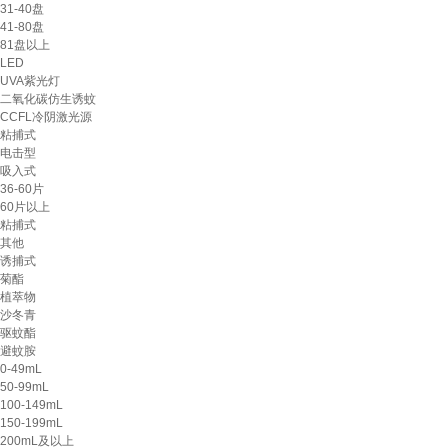
31-40盘
41-80盘
81盘以上
LED
UVA紫光灯
二氧化碳仿生诱蚊
CCFL冷阴激光源
粘捕式
电击型
吸入式
36-60片
60片以上
粘捕式
其他
诱捕式
菊酯
植萃物
沙冬青
驱蚊酯
避蚊胺
0-49mL
50-99mL
100-149mL
150-199mL
200mL及以上