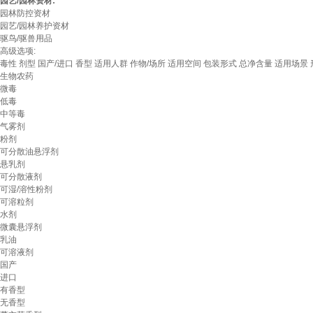
园艺/园林资材:
园林防控资材
园艺/园林养护资材
驱鸟/驱兽用品
高级选项:
毒性
剂型
国产/进口
香型
适用人群
作物/场所
适用空间
包装形式
总净含量
适用场景
生物农药
微毒
低毒
中等毒
气雾剂
粉剂
可分散油悬浮剂
悬乳剂
可分散液剂
可湿/溶性粉剂
可溶粒剂
水剂
微囊悬浮剂
乳油
可溶液剂
国产
进口
有香型
无香型