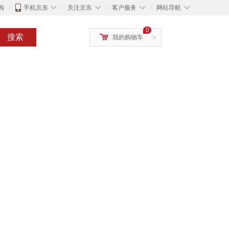
◇
◇
◇
◇
购
手机京东
关注京东
客户服务
网站导航
0
搜索
我的购物车
>