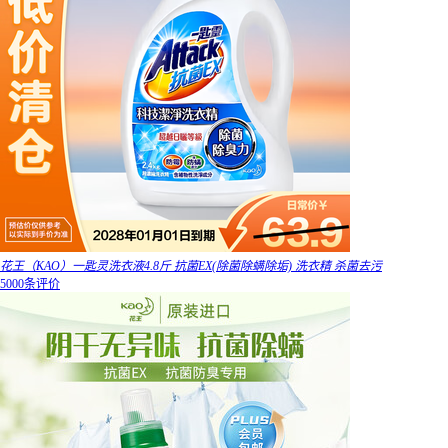
花王（KAO）一匙灵洗衣液4.8斤 抗菌EX(除菌除螨除垢) 洗衣精 杀菌去污
5000条评价