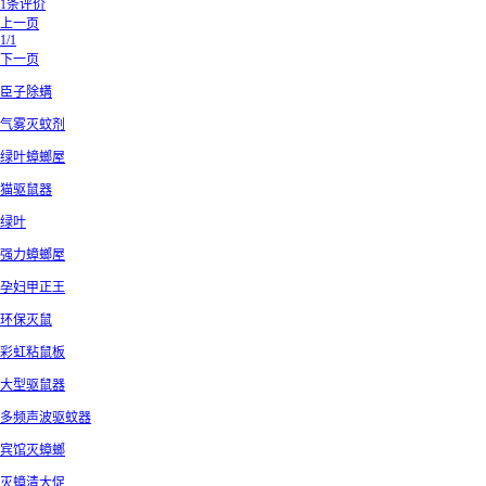
1条评价
上一页
1/1
下一页
臣子除螨
气雾灭蚊剂
绿叶蟑螂屋
猫驱鼠器
绿叶
强力蟑螂屋
孕妇甲正王
环保灭鼠
彩虹粘鼠板
大型驱鼠器
多频声波驱蚊器
宾馆灭蟑螂
灭蟑清大促