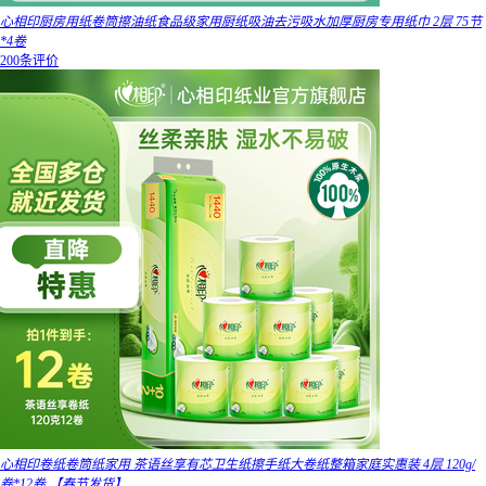
心相印厨房用纸卷筒擦油纸食品级家用厨纸吸油去污吸水加厚厨房专用纸巾 2层 75节
*4卷
200条评价
心相印卷纸卷筒纸家用 茶语丝享有芯卫生纸擦手纸大卷纸整箱家庭实惠装 4层 120g/
卷*12卷 【春节发货】