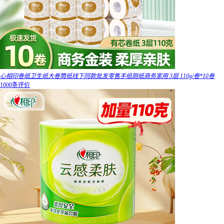
心相印卷纸卫生纸大卷筒纸线下同款批发零售手纸厕纸商务家用 3层 110g/卷*10卷
1000条评价