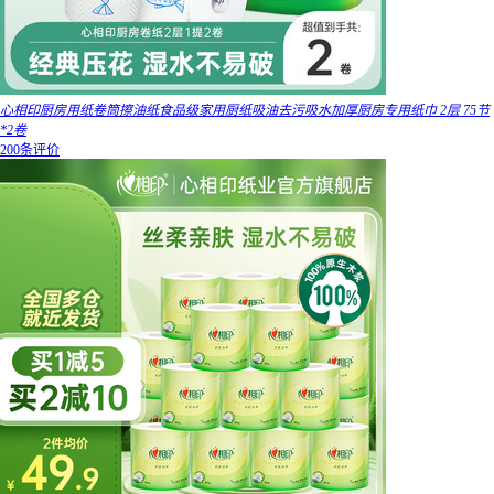
心相印厨房用纸卷筒擦油纸食品级家用厨纸吸油去污吸水加厚厨房专用纸巾 2层 75节
*2卷
200条评价