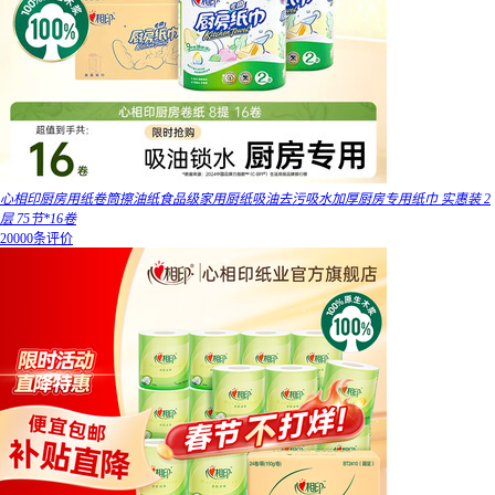
心相印厨房用纸卷筒擦油纸食品级家用厨纸吸油去污吸水加厚厨房专用纸巾 实惠装 2
层 75节*16卷
20000条评价