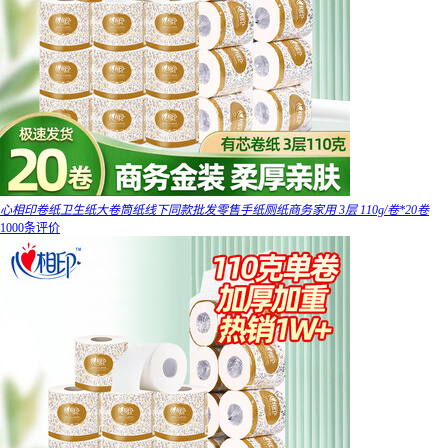
心相印卷纸卫生纸大卷筒纸线下同款批发零售手纸厕纸商务家用 3层 110g/卷*20卷
1000条评价