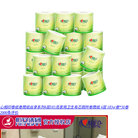
心相印卷纸卷筒纸丝享系列4层183克家用卫生有芯厕所卷筒纸 4层 183g/卷*30卷
2000条评价