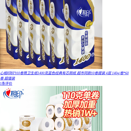
心相印BT910卷筒卫生纸1400克蓝色经典有芯厕纸 超市同款10卷提装 4层 140g/卷*60
卷 超值装
1条评价