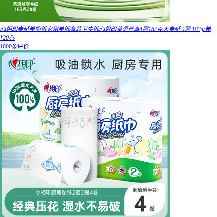
心相印卷纸卷筒纸家用卷纸有芯卫生纸心相印茶语丝享4层183克大卷纸 4层 183g/卷
*20卷
1000条评价