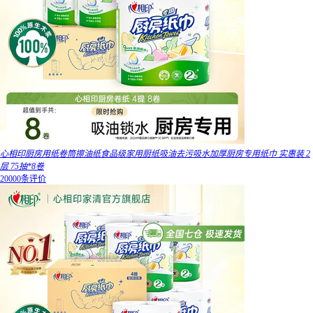
心相印厨房用纸卷筒擦油纸食品级家用厨纸吸油去污吸水加厚厨房专用纸巾 实惠装 2
层 75抽*8卷
20000条评价