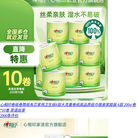
心相印卷纸卷筒纸有芯家用卫生纸4层大克重卷纸高品质纸巾宿舍家庭装 4层 200g/卷
*10卷 茶语丝享
2000条评价