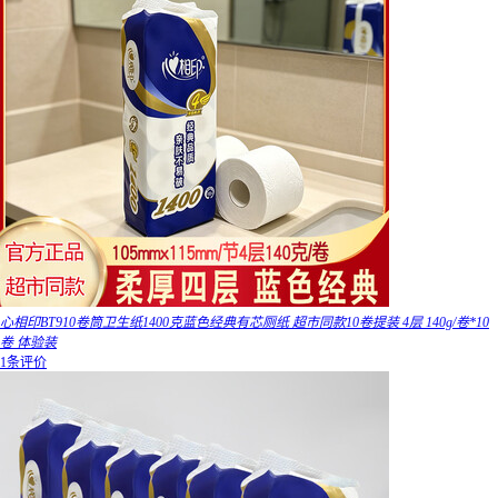
心相印BT910卷筒卫生纸1400克蓝色经典有芯厕纸 超市同款10卷提装 4层 140g/卷*10
卷 体验装
1条评价