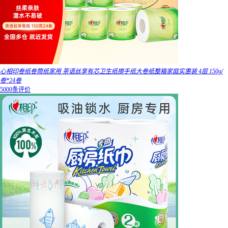
心相印卷纸卷筒纸家用 茶语丝享有芯卫生纸擦手纸大卷纸整箱家庭实惠装 4层 150g/
卷*24卷
5000条评价