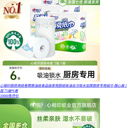
心相印厨房用纸卷筒擦油纸食品级家用厨纸吸油去污吸水加厚厨房专用纸巾 随心装 2
层 75抽*6卷
20000条评价