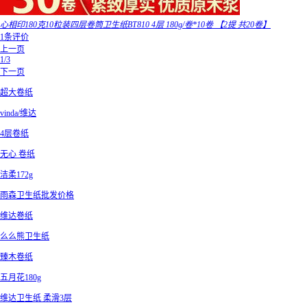
心相印180克10粒装四层卷筒卫生纸BT810 4层 180g/卷*10卷 【2提 共20卷】
1条评价
上一页
1/3
下一页
超大卷纸
vinda/维达
4层卷纸
无心 卷纸
洁柔172g
雨森卫生纸批发价格
维达巻纸
么么熊卫生纸
臻木卷纸
五月花180g
维达卫生纸 柔滑3层