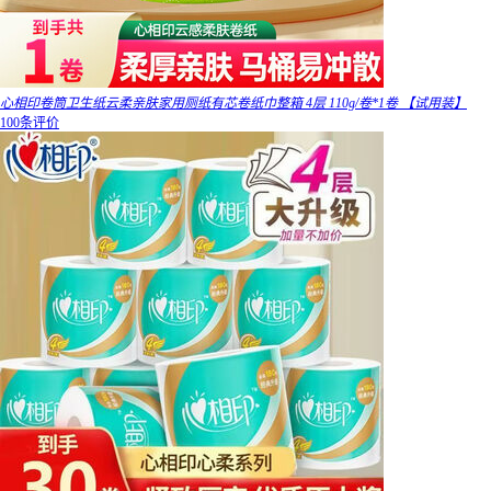
心相印卷筒卫生纸云柔亲肤家用厕纸有芯卷纸巾整箱 4层 110g/卷*1卷 【试用装】
100条评价