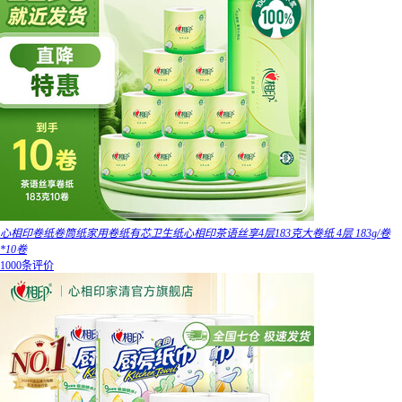
心相印卷纸卷筒纸家用卷纸有芯卫生纸心相印茶语丝享4层183克大卷纸 4层 183g/卷
*10卷
1000条评价