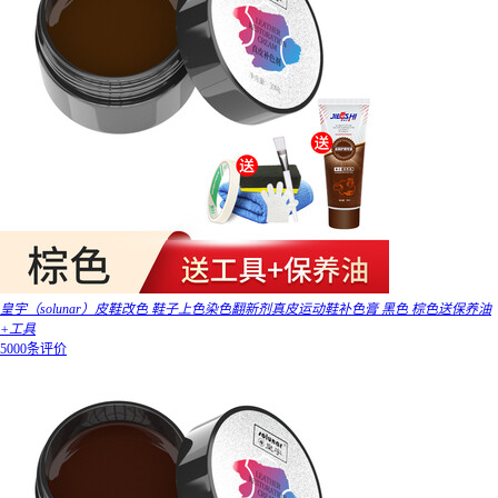
皇宇（solunar）皮鞋改色 鞋子上色染色翻新剂真皮运动鞋补色膏 黑色 棕色送保养油
+工具
5000条评价