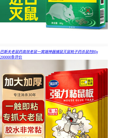
巴斯夫老鼠药高效老鼠一窝端神器捕鼠灭鼠耗子药杀鼠剂80g
200000条评价