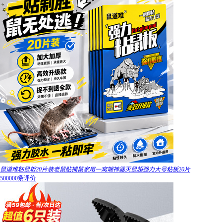
鼠道难粘鼠板20片装老鼠贴捕鼠家用一窝端神器灭鼠超强力大号粘板20片
500000条评价