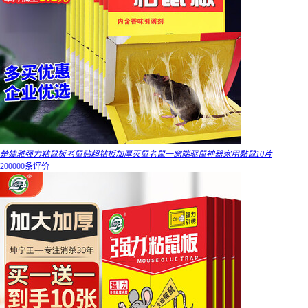
楚婕雅强力粘鼠板老鼠贴超粘板加厚灭鼠老鼠一窝端驱鼠神器家用黏鼠10片
200000条评价