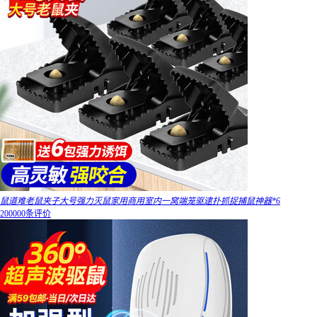
鼠道难老鼠夹子大号强力灭鼠家用商用室内一窝端笼驱逮扑抓捉捕鼠神器*6
200000条评价