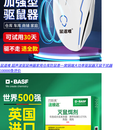
鼠道难 超声波驱鼠神器家用仓库防鼠患一窝锅端大功率驱鼠器灭鼠干扰器
100000条评价