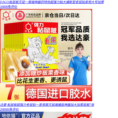
DAGO粘鼠板灭鼠一窝端神器药特效超强力粘大捕新型老鼠贴家用大号加厚
20000条评价
达豪 粘鼠板超强力老鼠贴一家用窝灭鼠端捕鼠神器加大加厚鼠板7张
200000条评价