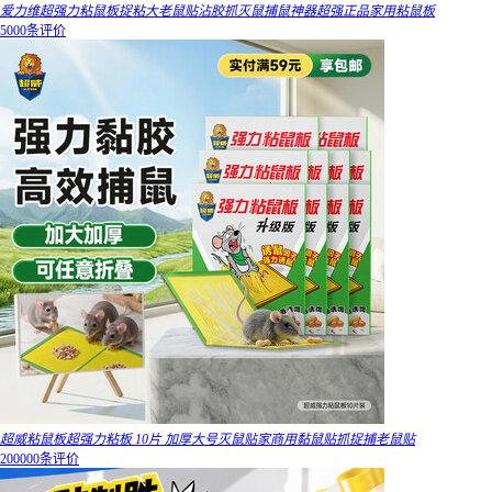
爱力维超强力粘鼠板捉粘大老鼠贴沾胶抓灭鼠捕鼠神器超强正品家用粘鼠板
5000条评价
超威粘鼠板超强力粘板 10片 加厚大号灭鼠贴家商用黏鼠贴抓捉捕老鼠贴
200000条评价