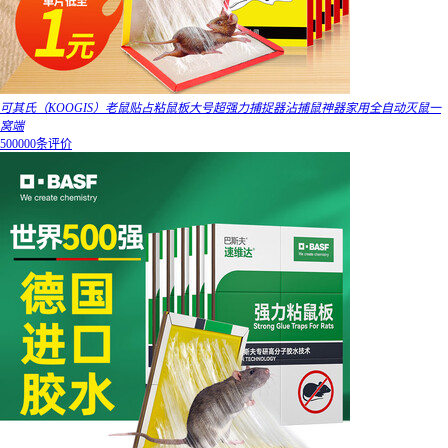
可其氏（KOOGIS）老鼠贴占粘鼠板大号超强力捕捉器沾捕鼠神器家用全自动灭鼠一
窝端
500000条评价