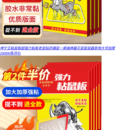
坤宁王粘鼠板超强力粘板老鼠贴药捕鼠一窝端神器灭鼠驱鼠器家用大号加厚
200000条评价