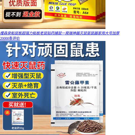
槿森泉粘鼠板超强力粘板老鼠贴药捕鼠一窝端神器灭鼠驱鼠器家用大号加厚
20000条评价