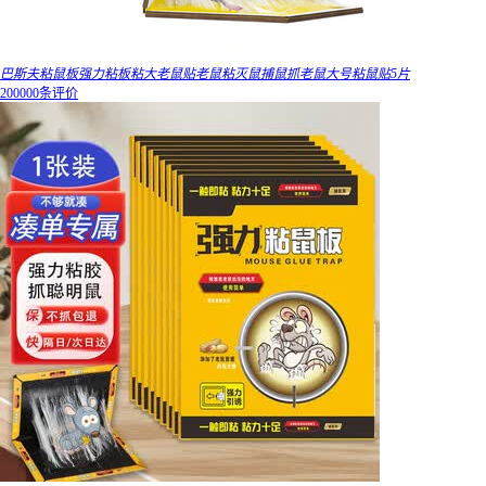
巴斯夫粘鼠板强力粘板粘大老鼠贴老鼠粘灭鼠捕鼠抓老鼠大号粘鼠贴5片
200000条评价