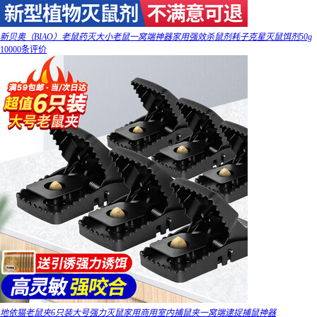
新贝奥（BIAO）老鼠药灭大小老鼠一窝端神器家用强效杀鼠剂耗子克星灭鼠饵剂50g
10000条评价
地依猫老鼠夹6只装大号强力灭鼠家用商用室内捕鼠夹一窝端逮捉捕鼠神器