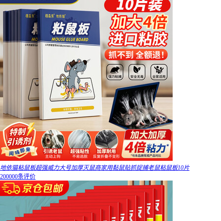
地依猫粘鼠板超强威力大号加厚灭鼠商家用黏鼠贴抓捉捕老鼠粘鼠板10片
200000条评价