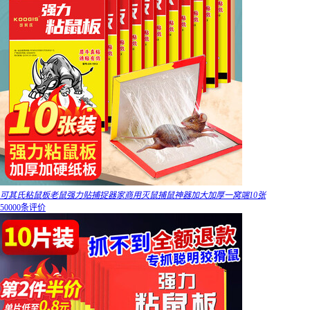
可其氏粘鼠板老鼠强力贴捕捉器家商用灭鼠捕鼠神器加大加厚一窝端10张
50000条评价