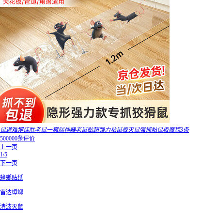
鼠道难博佳胜老鼠一窝端神器老鼠贴超强力粘鼠板灭鼠强捕黏鼠板魔毯3条
500000条评价
上一页
1/5
下一页
蟑螂贴纸
雷达蟑螂
清波灭鼠