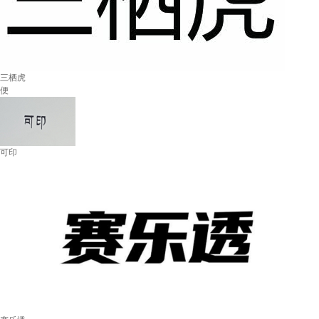
三栖虎
便
可印