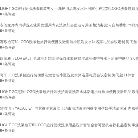
LIGHT GO旅行便携洗漱套装男女士洗护用品洗发水沐浴露小样定制LOGO洗漱包 欧
0+
条评论
衣管家净内内裤洗衣液男女通用内衣洗涤剂去血渍专用杀菌消毒去污 自然香型 ["4瓶"]
0+
条评论
赛乐透可印LOGO洗漱包旅行装便携洗漱套装小瓶洗发水沐浴露礼品会议定制 海飞丝
0+
条评论
欧莱雅（LOREAL）男滋润乳霜水能保湿水凝露保湿滋润修护补水不油腻护肤品 3.0
0+
条评论
可印LOO洗漱包旅行装便携洗漱套装小瓶洗发水沐浴露礼品会议定制 海飞丝11件套
0+
条评论
LIGHT GO定制LOGO洗漱包旅行装洗护套装洗发水沐浴露小样旅游便携洗漱用品 欧
0+
条评论
雅彩洁（YACAIJIE）内衣裤洗衣液女士消毒清洁液洗内裤专用孕妇手洗清洗液 内衣裤洗
0+
条评论
LIGHT GO洗漱包可印LOGO旅行便携洗漱用品洗护套装全套可登机会议礼品定制 欧
0+
条评论