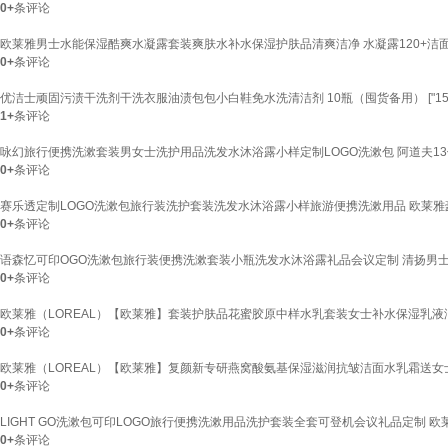
0+
条评论
欧莱雅男士水能保湿酷爽水凝露套装爽肤水补水保湿护肤品清爽洁净 水凝露120+洁面5
0+
条评论
优洁士顽固污渍干洗剂干洗衣服油渍包包小白鞋免水洗清洁剂 10瓶（囤货备用） ["150m
1+
条评论
咏幻旅行便携洗漱套装男女士洗护用品洗发水沐浴露小样定制LOGO洗漱包 阿道夫1
0+
条评论
赛乐透定制LOGO洗漱包旅行装洗护套装洗发水沐浴露小样旅游便携洗漱用品 欧莱雅
0+
条评论
语森忆可印OGO洗漱包旅行装便携洗漱套装小瓶洗发水沐浴露礼品会议定制 清扬男士
0+
条评论
欧莱雅（LOREAL）【欧莱雅】套装护肤品花蜜胶原中样水乳套装女士补水保湿乳液洁面 胶
0+
条评论
欧莱雅（LOREAL）【欧莱雅】复颜新专研燕窝酸氨基保湿滋润抗皱洁面水乳霜送女士礼 
0+
条评论
LIGHT GO洗漱包可印LOGO旅行便携洗漱用品洗护套装全套可登机会议礼品定制 欧
0+
条评论