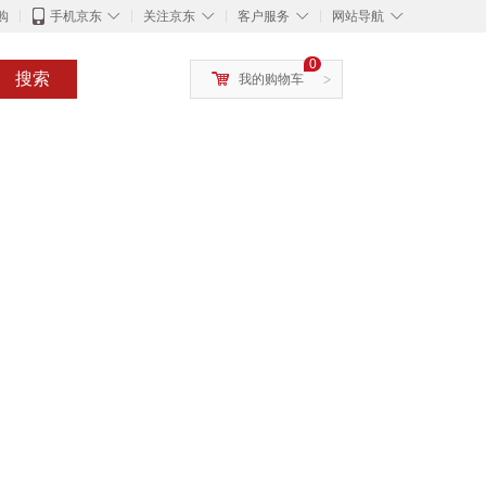
◇
◇
◇
◇
购
手机京东
关注京东
客户服务
网站导航
0
搜索
我的购物车
>