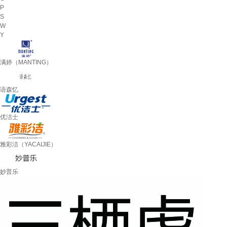
P
S
W
Y
满婷（MANTING）
语森忆
优洁士
雅彩洁（YACAIJIE）
妙普乐