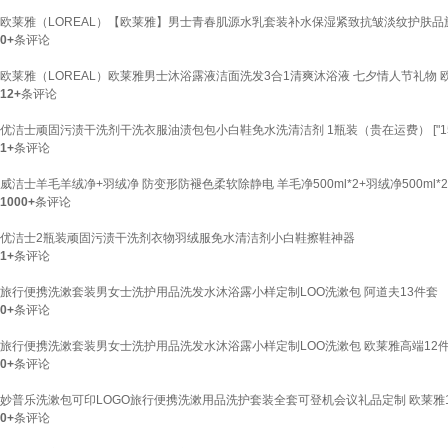
欧莱雅（LOREAL）【欧莱雅】男士青春肌源水乳套装补水保湿紧致抗皱淡纹护肤品旅行 洁
0+
条评论
欧莱雅（LOREAL）欧莱雅男士沐浴露液洁面洗发3合1清爽沐浴液 七夕情人节礼物 欧
12+
条评论
优洁士顽固污渍干洗剂干洗衣服油渍包包小白鞋免水洗清洁剂 1瓶装（贵在运费） ["150
1+
条评论
威洁士羊毛羊绒净+羽绒净 防变形防褪色柔软除静电 羊毛净500ml*2+羽绒净500ml*2
1000+
条评论
优洁士2瓶装顽固污渍干洗剂衣物羽绒服免水清洁剂小白鞋擦鞋神器
1+
条评论
旅行便携洗漱套装男女士洗护用品洗发水沐浴露小样定制LOO洗漱包 阿道夫13件套
0+
条评论
旅行便携洗漱套装男女士洗护用品洗发水沐浴露小样定制LOO洗漱包 欧莱雅高端12
0+
条评论
妙普乐洗漱包可印LOGO旅行便携洗漱用品洗护套装全套可登机会议礼品定制 欧莱雅1
0+
条评论