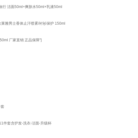
面50ml+爽肤水50ml+乳液50ml
莱雅男士香体止汗喷雾/衬衫保护 150ml
ml 厂家直销 正品保障"]
件套
1件套含护发-洗衣-洁面-升级杯