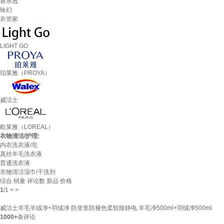
赛乐透
咏幻
衣管家
LIGHT GO
珀莱雅（PROYA）
威洁士
欧莱雅（LOREAL）
衣物清洁/护理:
内衣洗衣液/皂
真丝羊毛洗衣液
普通洗衣液
衣物清洁湿巾/干洗剂
综合
销量
评论数
新品
价格
1
/
1
<
>
威洁士羊毛羊绒净+羽绒净 防变形防褪色柔软除静电 羊毛净500ml+羽绒净500ml
1000+
条评论