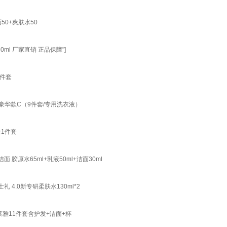
0+爽肤水50
l 厂家直销 正品保障"]
3件套
豪华款C（9件套/专用洗衣液）
1件套
原水65ml+乳液50ml+洁面30ml
4.0新专研柔肤水130ml*2
莱雅11件套含护发+洁面+杯