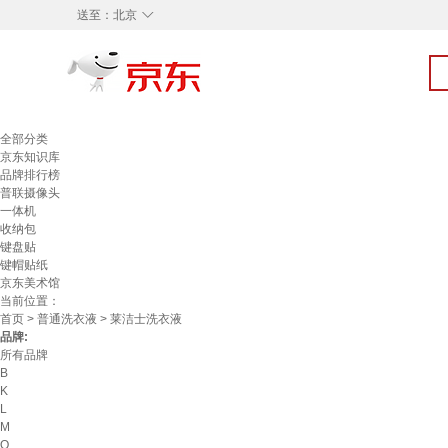
◇
送至：
北京
全部分类
京东知识库
品牌排行榜
普联摄像头
一体机
收纳包
键盘贴
键帽贴纸
京东美术馆
当前位置：
首页
>
普通洗衣液
> 莱洁士洗衣液
品牌:
所有品牌
B
K
L
M
O