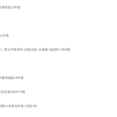
莱雅高端13件套
11件套
版丨男士护肤系列-水能洁面+水凝露+滋润乳+强润霜
莱雅高端版14件套
衣液280ml*3瓶
莱雅11件套含护发+洁面+杯