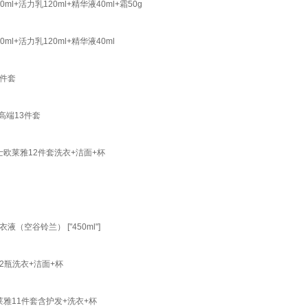
活力乳120ml+精华液40ml+霜50g
+活力乳120ml+精华液40ml
1件套
高端13件套
士欧莱雅12件套洗衣+洁面+杯
谷铃兰） ["450ml"]
2瓶洗衣+洁面+杯
莱雅11件套含护发+洗衣+杯