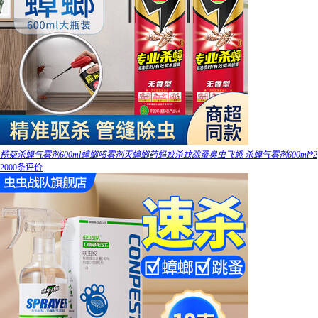
榄菊杀蟑气雾剂600ml蟑螂喷雾剂灭蟑螂药蚂蚁杀蚊跳蚤臭虫飞蛾 杀蟑气雾剂600ml*2
2000条评价