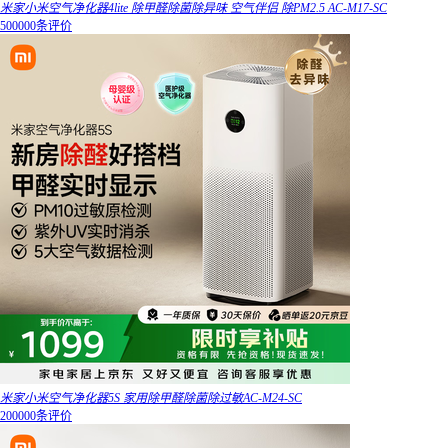
米家小米空气净化器4lite 除甲醛除菌除异味 空气伴侣 除PM2.5 AC-M17-SC
500000条评价
米家小米空气净化器5S 家用除甲醛除菌除过敏AC-M24-SC
200000条评价