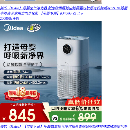
美的（Midea）母婴空气净化器 新房除甲醛除尘除雾霾过敏原花粉除烟味 99.9%除菌
率净离子家用室内净化机 【母婴专用】KJ400G-Z1 Pro
20000条评价
美的（Midea）【母婴认证】甲醛数显空气净化器鼻炎除醛除烟味异味过敏原空气净