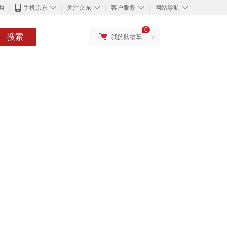
◇
◇
◇
◇
购
手机京东
关注京东
客户服务
网站导航
0
搜索
我的购物车
>