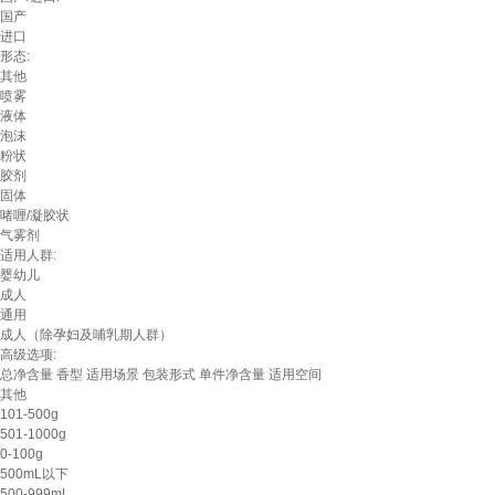
国产
进口
形态:
其他
喷雾
液体
泡沫
粉状
胶剂
固体
啫喱/凝胶状
气雾剂
适用人群:
婴幼儿
成人
通用
成人（除孕妇及哺乳期人群）
高级选项:
总净含量
香型
适用场景
包装形式
单件净含量
适用空间
其他
101-500g
501-1000g
0-100g
500mL以下
500-999mL