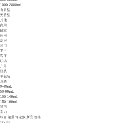
1000-2000mL
有香型
无香型
其他
商用
卧室
家用
厨房
通用
卫浴
客厅
职场
户外
瓶装
单包装
盒装
0-49mL
50-99mL
100-149mL
150-199mL
通用
室内
综合
销量
评论数
新品
价格
1
/
5
<
>