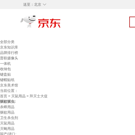
◇
送至：
北京
全部分类
京东知识库
品牌排行榜
普联摄像头
一体机
收纳包
键盘贴
键帽贴纸
京东美术馆
当前位置：
首页
>
灭鼠用品
> 拜灭士大促
驱蚊驱虫:
杀蟑用品
驱蚊用品
卫生杀虫剂
灭鼠用品
灭蝇用品
国产/进口: