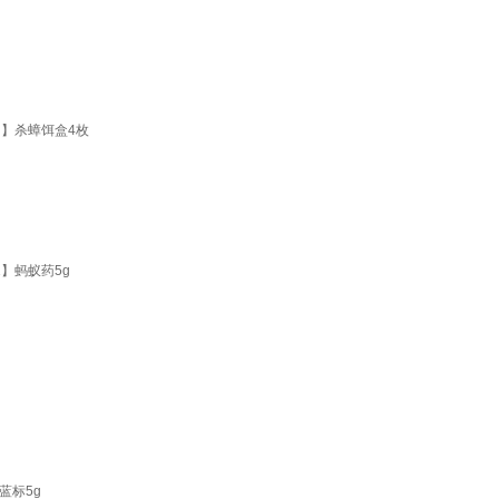
】杀蟑饵盒4枚
】蚂蚁药5g
蓝标5g