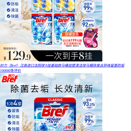
妙力（Bref）汉高进口洁厕球 8挂基础款马桶挂壁清洁球马桶除臭去异味留香防垢
100000条评价