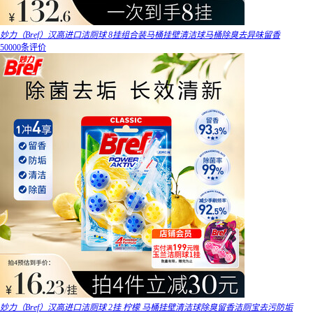
妙力（Bref）汉高进口洁厕球 8挂组合装马桶挂壁清洁球马桶除臭去异味留香
50000条评价
妙力（Bref）汉高进口洁厕球 2挂 柠檬 马桶挂壁清洁球除臭留香洁厕宝去污防垢