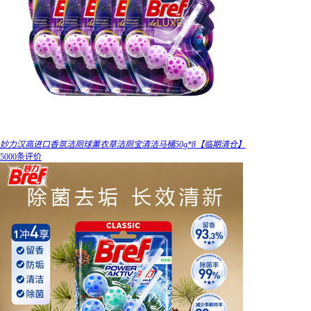
妙力汉高进口香氛洁厕球薰衣草洁厕宝清洁马桶50g*8【临期清仓】
5000条评价