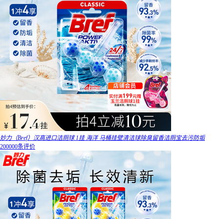
妙力（Bref）汉高进口洁厕球 1挂 海洋 马桶挂壁清洁球除臭留香洁厕宝去污防垢
200000条评价