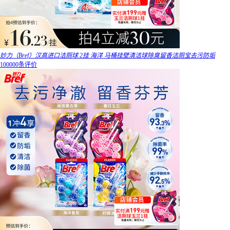
妙力（Bref）汉高进口洁厕球 2挂 海洋 马桶挂壁清洁球除臭留香洁厕宝去污防垢
100000条评价