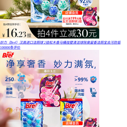
妙力（Bref）汉高进口洁厕球 2挂松木香马桶挂壁清洁球除臭留香洁厕宝去污防垢
100000条评价