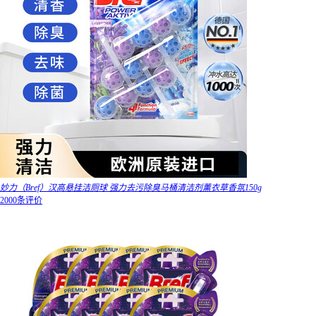
妙力（Bref）汉高悬挂洁厕球 强力去污除臭马桶清洁剂薰衣草香氛150g
2000条评价