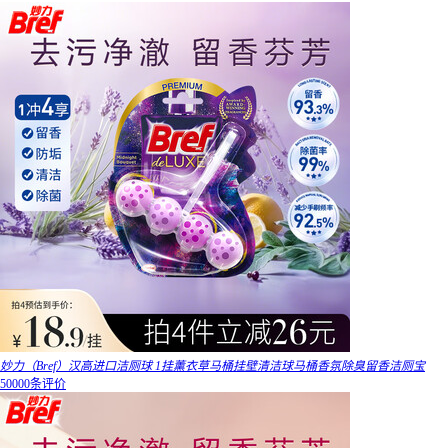
妙力（Bref）汉高进口洁厕球 1挂薰衣草马桶挂壁清洁球马桶香氛除臭留香洁厕宝
50000条评价