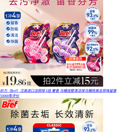
妙力（Bref）汉高进口洁厕球 4挂 奢香 马桶挂壁清洁球马桶除臭去异味留香
50000条评价