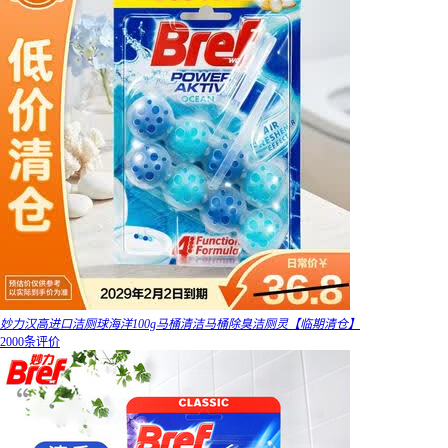
妙力汉高进口洁厕球海洋100g马桶清洁马桶除臭洁厕灵【临期清仓】
2000条评价