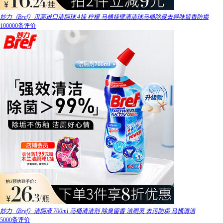
妙力（Bref）汉高进口洁厕球 4挂 柠檬 马桶挂壁清洁球马桶除臭去异味留香防垢
100000条评价
妙力（Bref）洁厕液 700ml 马桶清洁剂 除臭留香 洁厕灵 去污防垢 马桶清洁
5000条评价