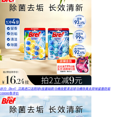
妙力（Bref）汉高进口洁厕球4挂基础款马桶挂壁清洁球马桶除臭去异味留香防垢
100000条评价