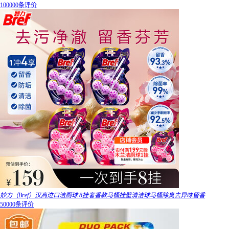
100000条评价
妙力（Bref）汉高进口洁厕球 8挂奢香款马桶挂壁清洁球马桶除臭去异味留香
50000条评价