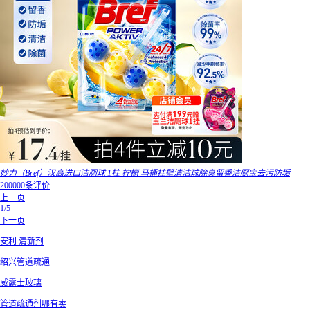
妙力（Bref）汉高进口洁厕球 1挂 柠檬 马桶挂壁清洁球除臭留香洁厕宝去污防垢
200000条评价
上一页
1/5
下一页
安利 清新剂
绍兴管道疏通
威露士玻璃
管道疏通剂哪有卖