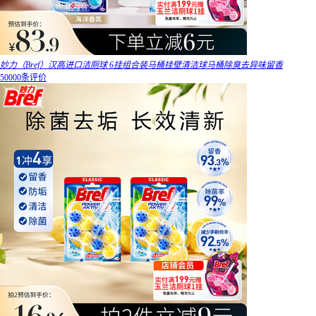
妙力（Bref）汉高进口洁厕球 6挂组合装马桶挂壁清洁球马桶除臭去异味留香
50000条评价