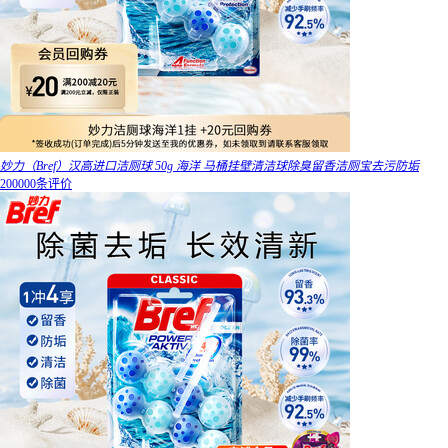
妙力（Bref）汉高进口洁厕球 50g 海洋 马桶挂壁清洁球除臭留香洁厕宝去污防垢
200000条评价