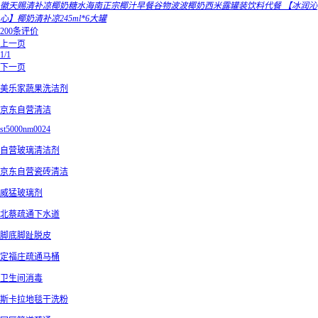
徽天赐清补凉椰奶糖水海南正宗椰汁早餐谷物波波椰奶西米露罐装饮料代餐 【冰润沁
心】椰奶清补凉245ml*6大罐
200条评价
上一页
1/1
下一页
美乐家蔬果洗洁剂
京东自营清洁
st5000nm0024
自营玻璃清洁剂
京东自营瓷砖清洁
威猛玻璃剂
北蔡疏通下水道
脚底脚趾脱皮
定福庄疏通马桶
卫生间消毒
斯卡拉地毯干洗粉