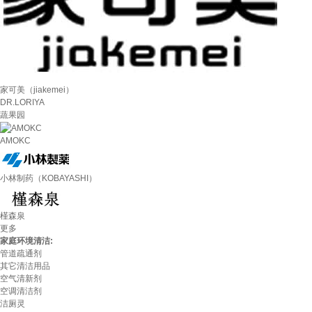
家可美（jiakemei）
DR.LORIYA
蔬果园
AMOKC
小林制药（KOBAYASHI）
槿森泉
更多
家庭环境清洁:
管道疏通剂
其它清洁用品
空气清新剂
空调清洁剂
洁厕灵