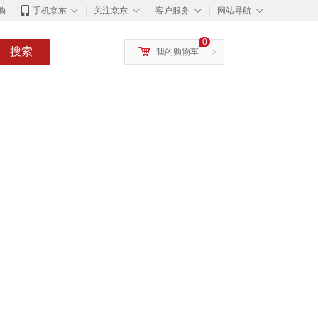
◇
◇
◇
◇
购
手机京东
关注京东
客户服务
网站导航
0
搜索
我的购物车
>