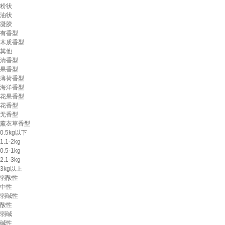
粉状
油状
凝胶
有香型
木质香型
其他
清香型
果香型
薄荷香型
海洋香型
花果香型
花香型
无香型
薰衣草香型
0.5kg以下
1.1-2kg
0.5-1kg
2.1-3kg
3kg以上
弱酸性
中性
弱碱性
酸性
弱碱
碱性