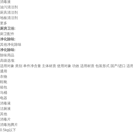
消毒液
油污清洁剂
厨具清洁剂
地板清洁剂
更多
厨房卫浴:
厨卫配件
净化除味:
其他净化除味
净化除味:
除味用品
高级选项:
适用对象
类别
单件净含量
主体材质
使用对象
功效
适用材质
包装形式
国产/进口
适
通用
衣物
鞋靴
箱包
马桶
电器
消毒液
洁厕液
其他
消毒片
消毒泡腾片
0.5kg以下