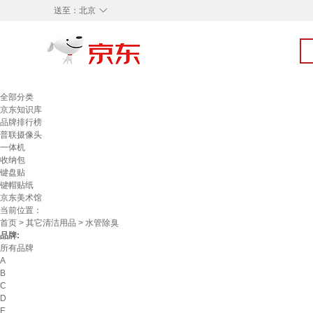
◇
送至：
北京
全部分类
京东知识库
品牌排行榜
普联摄像头
一体机
收纳包
键盘贴
键帽贴纸
京东美术馆
当前位置：
首页
>
其它清洁用品
> 水管除臭
品牌:
所有品牌
A
B
C
D
E