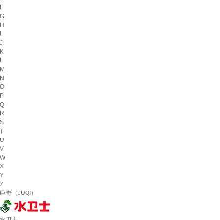
F
G
H
I
J
K
L
M
N
O
P
Q
R
S
T
U
V
W
X
Y
Z
巨奇（JUQI）
水卫士