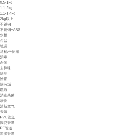
0.5-1kg
1.1-2kg
1.1-1.4kg
2kg以上
不锈钢
不锈钢+ABS
水槽
台盆
地漏
马桶/坐便器
消毒
杀菌
去异味
除臭
除垢
除污垢
疏通
消毒杀菌
增香
清新空气
去味
PVC管道
陶瓷管道
PE管道
塑胶管道