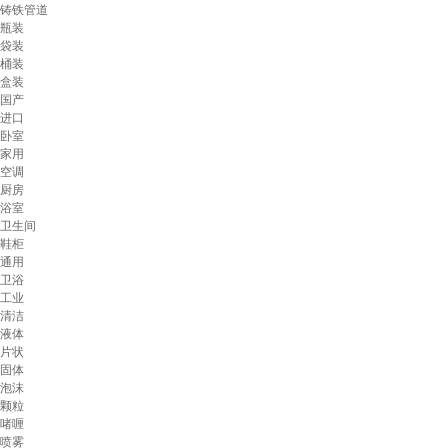
铸铁管道
瓶装
袋装
桶装
盒装
国产
进口
卧室
家用
空调
厨房
浴室
卫生间
鞋柜
通用
卫浴
工业
清洁
液体
片状
固体
泡沫
颗粒
啫喱
喷雾