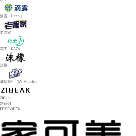
滴露（Dettol）
老管家
花王（KAO）
沫檬
威猛先生（Mr Muscle）
ZiBeak
净佰俐
FREEWEEK