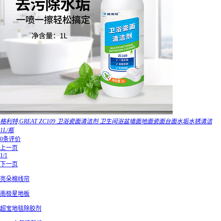
格利特,GREAT ZC109 卫浴瓷面清洁剂 卫生间浴盆墙面地面瓷面台面水垢水锈清洁
1L/瓶
0条评价
上一页
1/1
下一页
亮朵棉线帘
南极星地板
超宝地毯除胶剂