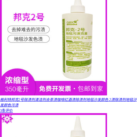
格利特邦克2号除渍剂清洁剂去茶渍咖啡红酒渍除渍剂地毯沙发颜色 2渍除渍剂地毯沙
发颜色污渍
3条评价