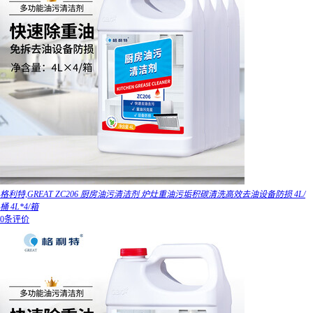
格利特,GREAT ZC206 厨房油污清洁剂 炉灶重油污垢积碳清洗高效去油设备防损 4L/
桶 4L*4/箱
0条评价