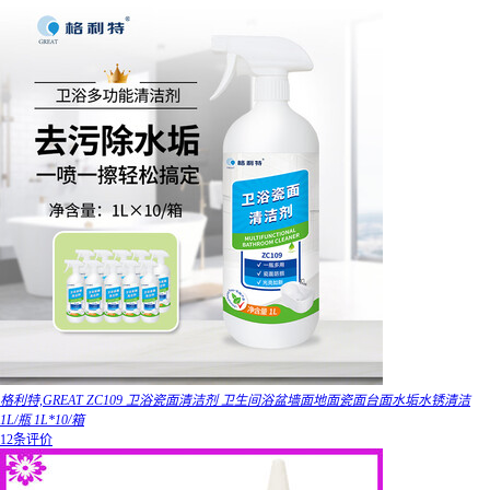
格利特,GREAT ZC109 卫浴瓷面清洁剂 卫生间浴盆墙面地面瓷面台面水垢水锈清洁
1L/瓶 1L*10/箱
12条评价