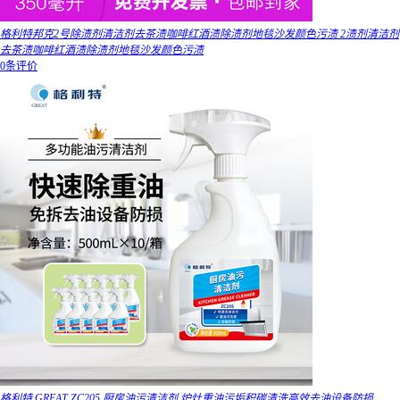
格利特邦克2号除渍剂清洁剂去茶渍咖啡红酒渍除渍剂地毯沙发颜色污渍 2渍剂清洁剂
去茶渍咖啡红酒渍除渍剂地毯沙发颜色污渍
0条评价
格利特,GREAT ZC205 厨房油污清洁剂 炉灶重油污垢积碳清洗高效去油设备防损