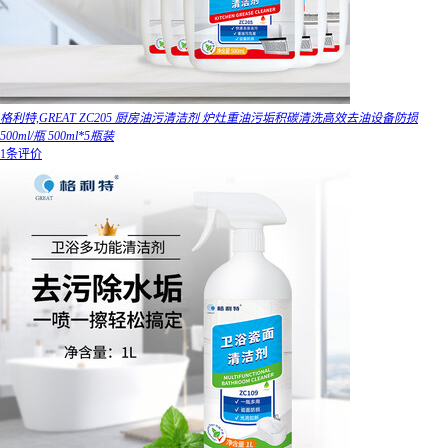
格利特,GREAT ZC205 厨房油污清洁剂 炉灶重油污垢积碳清洗高效去油设备防损
500ml/瓶 500ml*5瓶装
1条评价