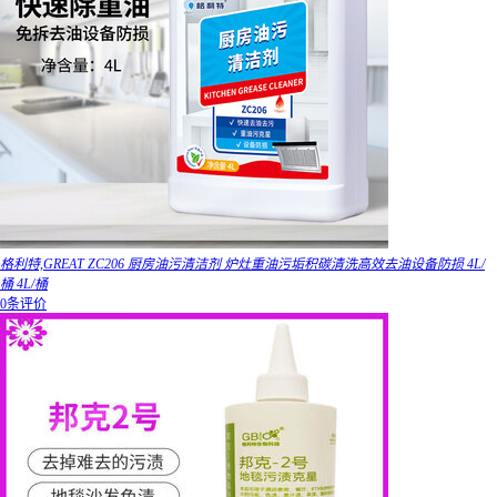
格利特,GREAT ZC206 厨房油污清洁剂 炉灶重油污垢积碳清洗高效去油设备防损 4L/
桶 4L/桶
0条评价