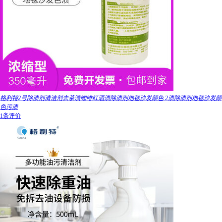
格利特2号除渍剂清洁剂去茶渍咖啡红酒渍除渍剂地毯沙发颜色 2渍除渍剂地毯沙发颜
色污渍
1条评价