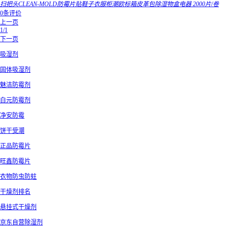
扫把头CLEAN-MOLD防霉片贴鞋子衣服柜潮欧标箱皮革包除湿物盒电器 2000片/卷
0条评价
上一页
1/1
下一页
吸湿剂
固体吸湿剂
魅洁防霉剂
白元防霉剂
净安防霉
饼干受潮
正品防霉片
旺鑫防霉片
衣物防虫防蛀
干燥剂排名
悬挂式干燥剂
京东自营除湿剂