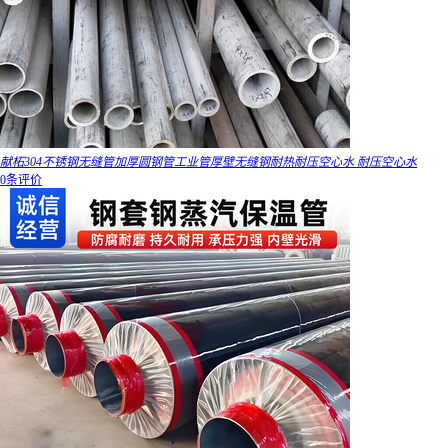
献柘304不锈钢无缝管加厚圆钢管工业管厚壁无缝钢耐热耐压空心水 耐压空心水
0条评价