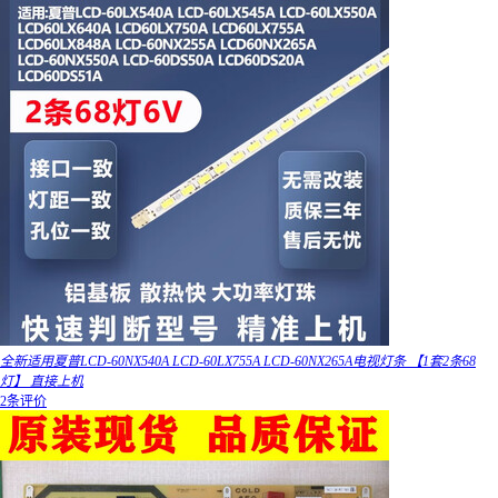
全新适用夏普LCD-60NX540A LCD-60LX755A LCD-60NX265A电视灯条 【1套2条68
灯】 直接上机
2条评价