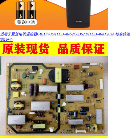
适用于夏普电视遥控器GB117WJSA LCD-46/52/60DS20A LCD-46NX265A 标准快递
3条评价