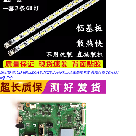
适用夏普LCD-60NX255A 60NX265A 60NX550A液晶电视机背光灯条 2条68灯
0条评价