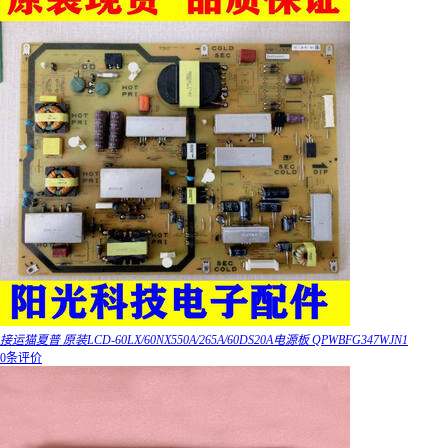
接运猫夏普 原装LCD-60LX/60NX550A/265A/60DS20A电源板 QPWBFG347WJN1
0条评价