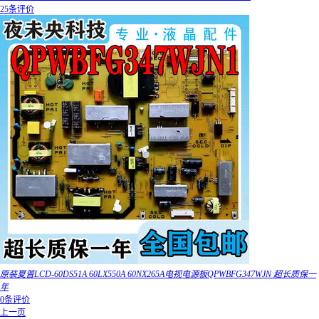
25条评价
原装夏普LCD-60DS51A 60LX550A 60NX265A电视电源板QPWBFG347WJN 超长质保一
年
0条评价
上一页