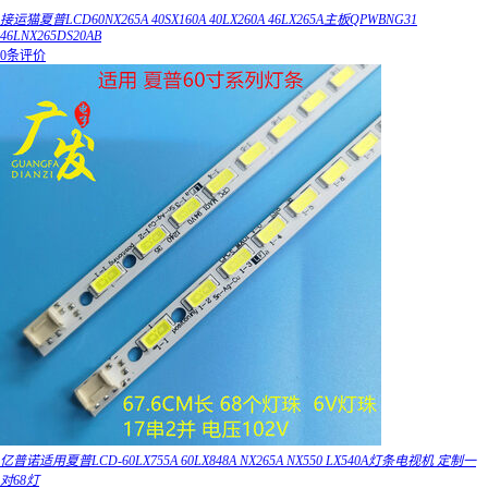
接运猫夏普LCD60NX265A 40SX160A 40LX260A 46LX265A主板QPWBNG31
46LNX265DS20AB
0条评价
亿普诺适用夏普LCD-60LX755A 60LX848A NX265A NX550 LX540A灯条电视机 定制一
对68灯