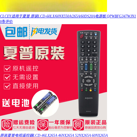
CLCEY适用于夏普 原装LCD-60LX/60NX550A/265A/60DS20A电源板 QPWBFG347WJN1
0条评价
原装夏普电视遥控器LCD-46LX265A 46NX265A 52NX265A 60NX265A