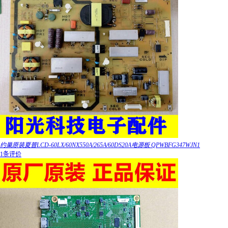
约巢原装夏普LCD-60LX/60NX550A/265A/60DS20A电源板 QPWBFG347WJN1
1条评价