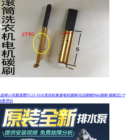
适用小天鹅滚筒TG53-1018洗衣机串激电机碳刷马达碳刷PA66碳刷 碳刷芯2个
8条评价