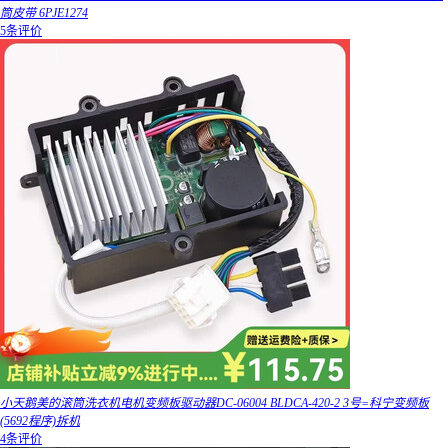
筒皮带 6PJE1274
5条评价
小天鹅美的滚筒洗衣机电机变频板驱动器DC-06004 BLDCA-420-2 3号=科宁变频板
(5692程序)拆机
4条评价