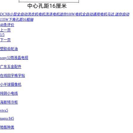
DCNB小型全自动洗衣机电机洗涤电机迷你100W电机全自动通用电机马达 迷你自动
135W下角孔距16粗轴
48条评价
上一页
1/5
下一页
塑胶齿轮油
sony32雨液晶电视
广东五金配件
在线田字格字帖
小半球摄像机
纯铜小电线
海斯特冷柜
vivx5
nagra 845
地板种类