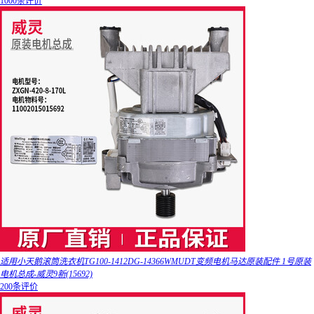
1000条评价
适用小天鹅滚筒洗衣机TG100-1412DG-14366WMUDT变频电机马达原装配件 1号原装
电机总成-威灵9新(15692)
200条评价