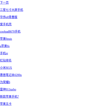
下一页
三星七寸大屏手机
华伟p8青春版
爱手机壳
coolpad8670手机
苹果6puis
a苹果6s
手机re
红钻排名
小米M1X
惠普笔记本6200u
为荣耀6
雷神911turbo
新款苹果手机7
苹果五卡