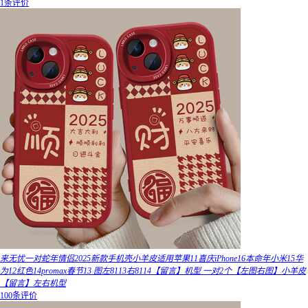
1条评价
来无忧一对蛇年情侣2025新款手机壳小羊皮适用苹果11喜庆iPhone16本命年小米15华
为12红色14promax春节13 图左8113右8114【留言】机型 一对2个【左图右图】小羊皮
【留言】左右机型
100条评价