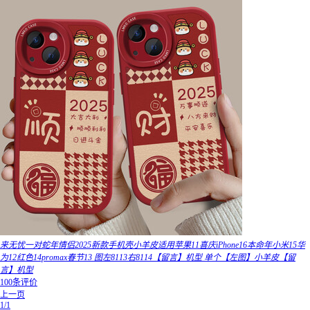
来无忧一对蛇年情侣2025新款手机壳小羊皮适用苹果11喜庆iPhone16本命年小米15华
为12红色14promax春节13 图左8113右8114【留言】机型 单个【左图】小羊皮【留
言】机型
100条评价
上一页
1/1