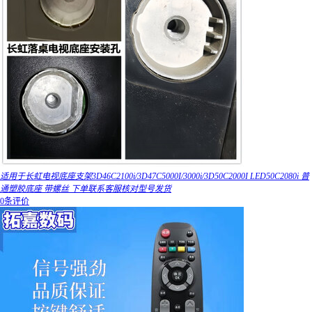
适用于长虹电视底座支架3D46C2100i/3D47C5000I/3000i/3D50C2000I LED50C2080i 普
通塑胶底座 带螺丝 下单联系客服核对型号发货
0条评价