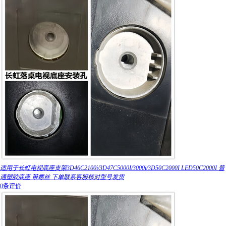
适用于长虹电视底座支架3D46C2100i/3D47C5000I/3000i/3D50C2000I LED50C2000I 普
通塑胶底座 带螺丝 下单联系客服核对型号发货
0条评价