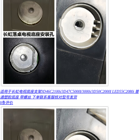
适用于长虹电视底座支架3D46C2100i/3D47C5000I/3000i/3D50C2000I LED55C2080i 普
通塑胶底座 带螺丝 下单联系客服核对型号发货
0条评价