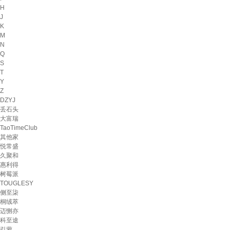
H
J
K
M
N
Q
S
T
Y
Z
DZYJ
丢石头
大富瑞
TaoTimeClub
其他家
悦常盛
久聚和
惠利得
树莓派
TOUGLESY
侧至柒
桐绒萃
迈恻亦
科至途
引蒙