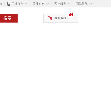
◇
◇
◇
◇
购
手机京东
关注京东
客户服务
网站导航
0
搜索
我的购物车
>