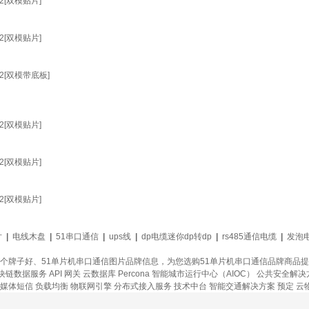
2[双模贴片]
2[双模贴片]
2[双模带底板]
2[双模贴片]
2[双模贴片]
2[双模贴片]
片
|
电线木盘
|
51串口通信
|
ups线
|
dp电缆迷你dp转dp
|
rs485通信电缆
|
发泡
哪个牌子好、51单片机串口通信图片品牌信息，为您选购51单片机串口通信品牌商品
块链数据服务
API 网关
云数据库 Percona
智能城市运行中心（AIOC）
公共安全解决
媒体短信
负载均衡
物联网引擎
分布式接入服务
技术中台
智能交通解决方案
预定
云