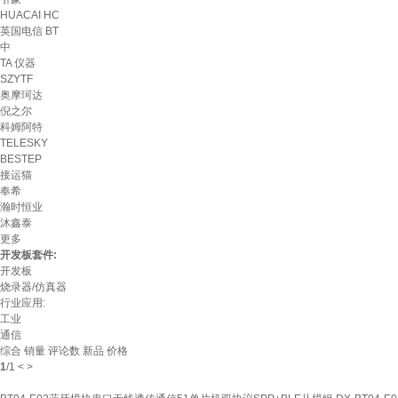
HUACAI HC
英国电信 BT
中
TA 仪器
SZYTF
奥摩珂达
倪之尔
科姆阿特
TELESKY
BESTEP
接运猫
奉希
瀚时恒业
沐鑫泰
更多
开发板套件:
开发板
烧录器/仿真器
行业应用:
工业
通信
综合
销量
评论数
新品
价格
1
/
1
<
>