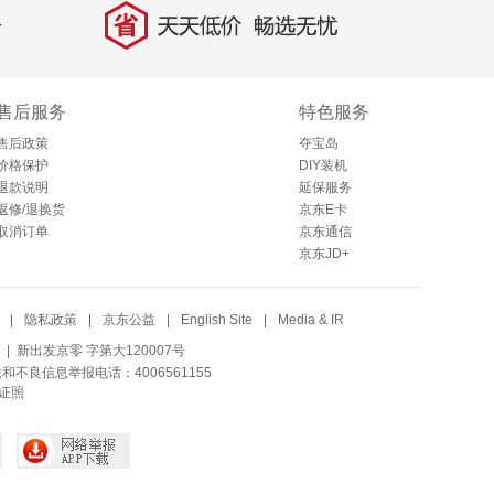
省
天天低价，畅选无忧
售后服务
特色服务
售后政策
夺宝岛
价格保护
DIY装机
退款说明
延保服务
返修/退换货
京东E卡
取消订单
京东通信
京东JD+
|
隐私政策
|
京东公益
|
English Site
|
Media & IR
| 新出发京零 字第大120007号
法和不良信息举报电话：4006561155
证照