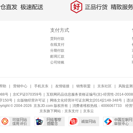
好
直发，极速配送
正品行货，精致服务
支付方式
货到付款
在线支付
分期付款
邮局汇款
公司转账
帮助
|
营销中心
|
手机京东
|
友情链接
|
销售联盟
|
京东社区
|
风险监测
088号
| 京ICP证070359号 |
互联网药品信息服务资格证编号(京)-经营性-2014-0008
150号 |
出版物经营许可证
|
网络文化经营许可证京网文[2014]2148-348号
| 违
pyright © 2004-2026 京东JD.com 版权所有 | 消费者维权热线：4006067733
经营
京东旗下网站：
京东支付
|
京东云