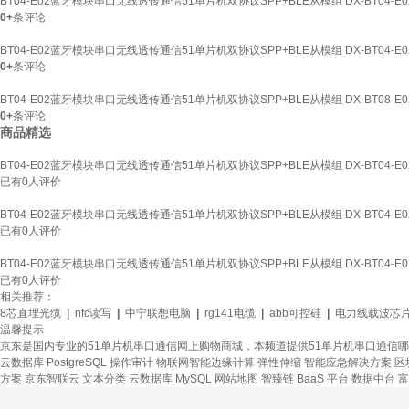
BT04-E02蓝牙模块串口无线透传通信51单片机双协议SPP+BLE从模组 DX-BT04-E0
0+
条评论
BT04-E02蓝牙模块串口无线透传通信51单片机双协议SPP+BLE从模组 DX-BT04-E0
0+
条评论
BT04-E02蓝牙模块串口无线透传通信51单片机双协议SPP+BLE从模组 DX-BT08-E0
0+
条评论
商品精选
BT04-E02蓝牙模块串口无线透传通信51单片机双协议SPP+BLE从模组 DX-BT04-E0
已有
0
人评价
BT04-E02蓝牙模块串口无线透传通信51单片机双协议SPP+BLE从模组 DX-BT04-E0
已有
0
人评价
BT04-E02蓝牙模块串口无线透传通信51单片机双协议SPP+BLE从模组 DX-BT04-E0
已有
0
人评价
相关推荐：
8芯直埋光缆
|
nfc读写
|
中宁联想电脑
|
rg141电缆
|
abb可控硅
|
电力线载波芯
温馨提示
京东是国内专业的51单片机串口通信网上购物商城，本频道提供51单片机串口通信
云数据库 PostgreSQL
操作审计
物联网智能边缘计算
弹性伸缩
智能应急解决方案
区
方案
京东智联云
文本分类
云数据库 MySQL
网站地图
智臻链 BaaS 平台
数据中台
富