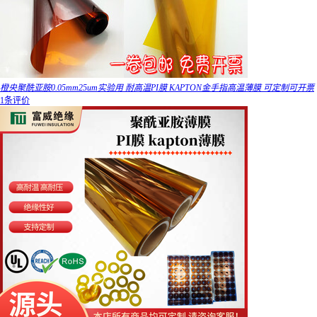
橙央聚酰亚胺0.05mm25um实验用 耐高温PI膜 KAPTON金手指高温薄膜 可定制可开票
1条评价