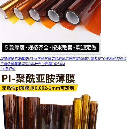
圳牌聚酰亚胺薄膜125um学校科研实验测试用耐高温500度PI膜 KAPTO无粘性茶色金
手指绝缘薄膜 宽520MM*长1米*厚0.025MM
100条评价