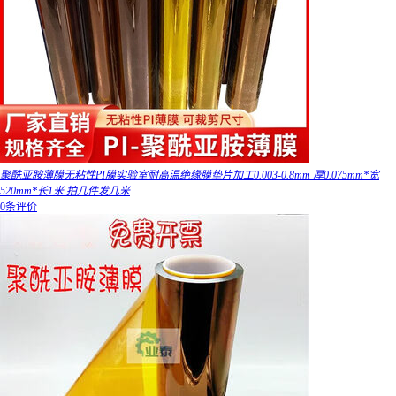
聚酰亚胺薄膜无粘性PI膜实验室耐高温绝缘膜垫片加工0.003-0.8mm 厚0.075mm*宽
520mm*长1米 拍几件发几米
0条评价