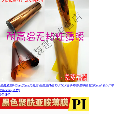
聚酰亚胺0.05mm25um实验用 耐高温PI膜 KAPTON金手指高温薄膜 宽500mm*长1m*厚
0.025mm(茶色)
0条评价