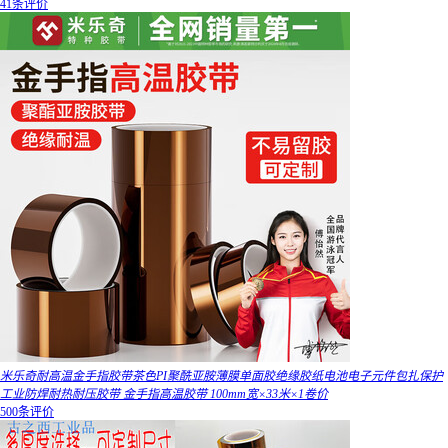
41条评价
米乐奇耐高温金手指胶带茶色PI聚酰亚胺薄膜单面胶绝缘胶纸电池电子元件包扎保护
工业防焊耐热耐压胶带 金手指高温胶带 100mm宽×33米×1卷价
500条评价