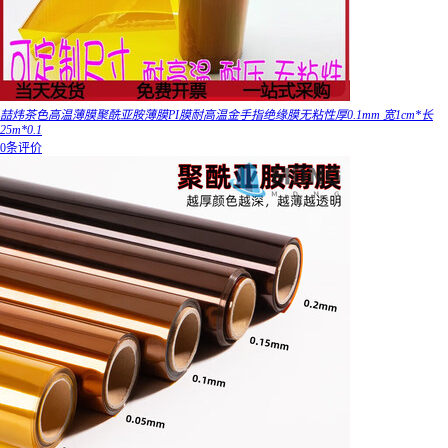
喆炜茶色高温薄膜聚酰亚胺薄膜PI膜耐高温金手指绝缘膜无粘性厚0.1mm 宽1cm*长
25m*0.1
0条评价