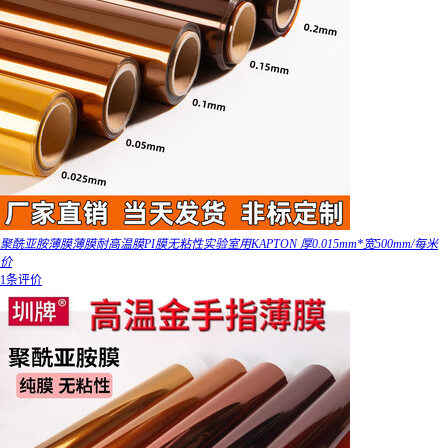
聚酰亚胺薄膜薄膜耐高温膜PI膜无粘性实验室用KAPTON 厚0.015mm*宽500mm/每米
价
1条评价