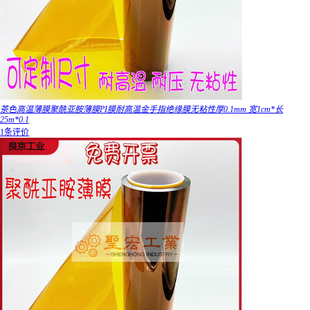
茶色高温薄膜聚酰亚胺薄膜PI膜耐高温金手指绝缘膜无粘性厚0.1mm 宽1cm*长
25m*0.1
1条评价