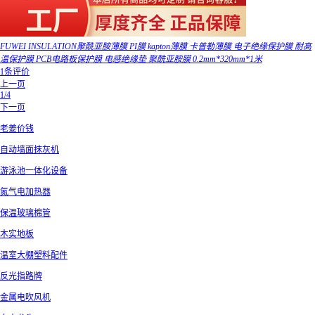
FUWEI INSULATION聚酰亚胺薄膜 PI膜 kapton薄膜 卡普勒薄膜 电子绝缘保护膜 耐高
温保护膜 PCB电路板保护膜 电感绝缘垫 聚酰亚胺膜 0.2mm*320mm*1米
1条评价
上一页
1/4
下一页
老姜价钱
自动墙面抹灰机
游泳池一体化设备
氮气电加热器
保温玻璃棉管
木实地板
温室大棚塑料配件
反光指路牌
金属电吹风机