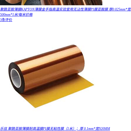
聚酰亚胺薄膜KAPTON薄膜金手指高温实验室用无沾性薄膜PI膜亚胺膜 厚0.025mm*宽
500mm*1米/每米价格
3条评价
乐信 聚酰亚胺薄膜耐高温膜PI膜无粘性膜（1米）；厚 0.1mm*宽920MM