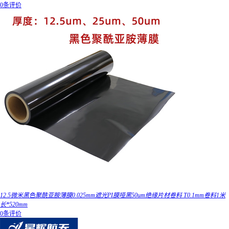
0条评价
12.5微米黑色聚酰亚胺薄膜0.025mm遮光PI膜哑黑50um绝缘片材卷料 T0.1mm卷料1米
长*520mm
0条评价