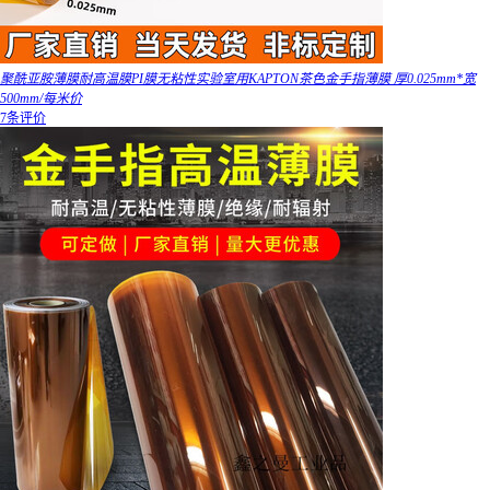
聚酰亚胺薄膜耐高温膜PI膜无粘性实验室用KAPTON茶色金手指薄膜 厚0.025mm*宽
500mm/每米价
7条评价