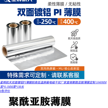
星辉航天双面镀铝PI薄膜耐高低温屏蔽电磁干扰厂家直销聚酰亚胺薄膜定制 1040MM
宽*0.1MM厚*1M长
0条评价