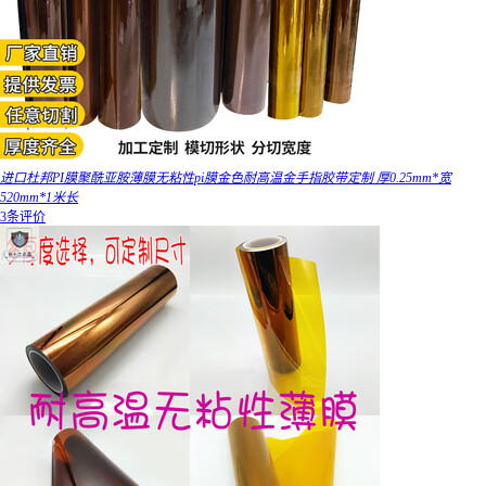
进口杜邦PI膜聚酰亚胺薄膜无粘性pi膜金色耐高温金手指胶带定制 厚0.25mm*宽
520mm*1米长
3条评价