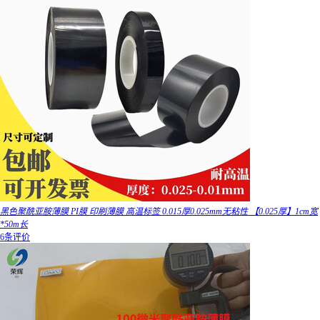
黑色聚酰亚胺薄膜 PI膜 印刷薄膜 高温标签 0.015厚0.025mm无粘性 【0.025厚】1cm宽
*50m长
6条评价