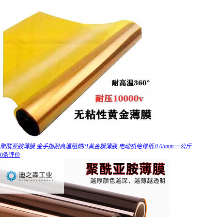
聚酰亚胺薄膜 金手指耐高温阻燃PI黄金膜薄膜 电动机绝缘纸 0.05mm一公斤
0条评价