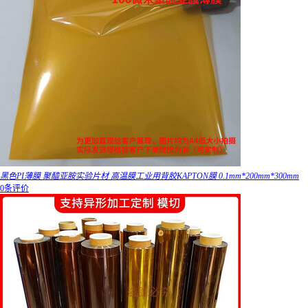
黑色PI薄膜 聚醯亚胺实验片材 高温膜工业用背胶KAPTON膜 0.1mm*200mm*300mm
0条评价