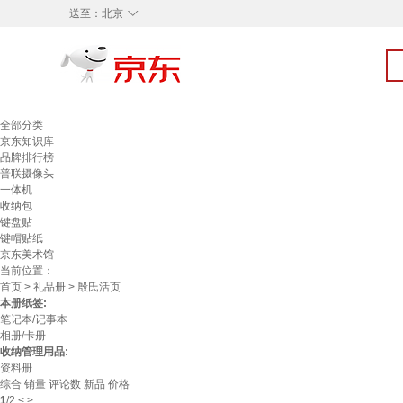
◇
送至：
北京
全部分类
京东知识库
品牌排行榜
普联摄像头
一体机
收纳包
键盘贴
键帽贴纸
京东美术馆
当前位置：
首页
>
礼品册
> 殷氏活页
本册纸签:
笔记本/记事本
相册/卡册
收纳管理用品:
资料册
综合
销量
评论数
新品
价格
1
/
2
<
>