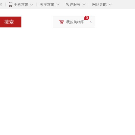
◇
◇
◇
◇
购
手机京东
关注京东
客户服务
网站导航
0
搜索
我的购物车
>