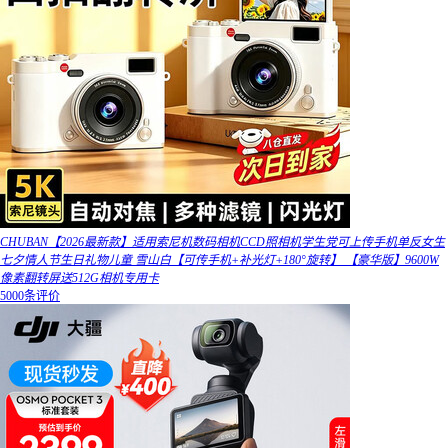
CHUBAN【2026最新款】适用索尼机数码相机CCD照相机学生党可上传手机单反女生
七夕情人节生日礼物儿童 雪山白【可传手机+补光灯+180°旋转】 【豪华版】9600W
像素翻转屏送512G相机专用卡
5000条评价