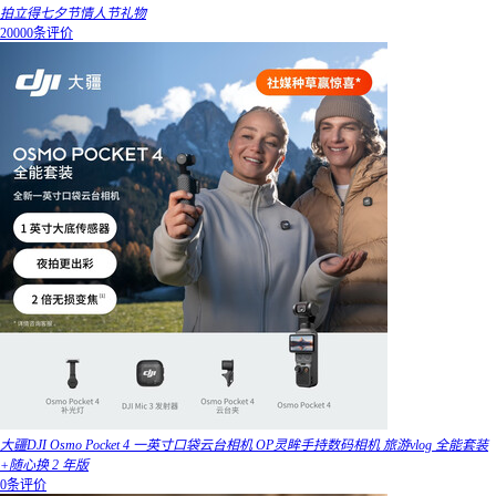
拍立得七夕节情人节礼物
20000条评价
大疆DJI Osmo Pocket 4 一英寸口袋云台相机 OP灵眸手持数码相机 旅游vlog 全能套装
+随心换 2 年版
0条评价