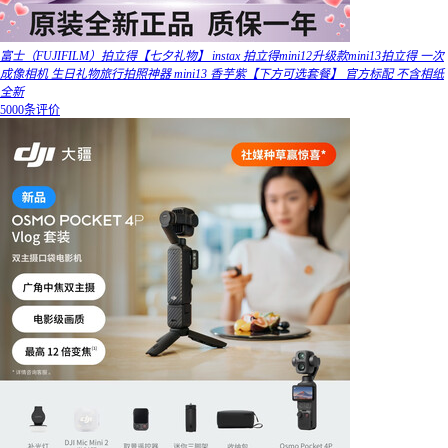
富士（FUJIFILM）拍立得【七夕礼物】 instax 拍立得mini12升级款mini13拍立得 一次
成像相机 生日礼物旅行拍照神器 mini13 香芋紫【下方可选套餐】 官方标配 不含相纸
全新
5000条评价