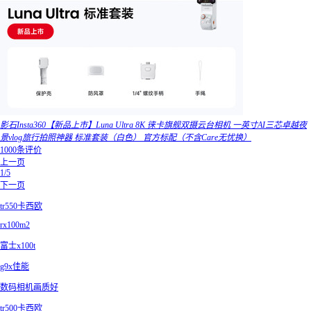
影石Insta360【新品上市】Luna Ultra 8K 徕卡旗舰双摄云台相机 一英寸AI三芯卓越夜
景vlog旅行拍照神器 标准套装（白色） 官方标配（不含Care无忧换）
1000条评价
上一页
1/5
下一页
tr550卡西欧
rx100m2
富士x100t
g9x佳能
数码相机画质好
tr500卡西欧