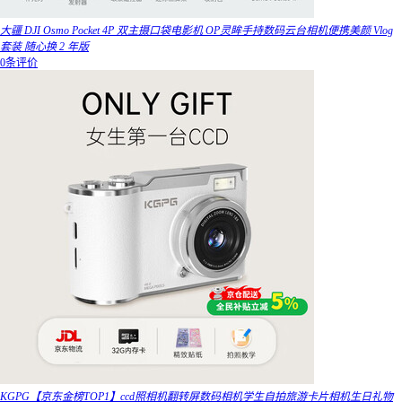
大疆 DJI Osmo Pocket 4P 双主摄口袋电影机 OP灵眸手持数码云台相机便携美颜 Vlog
套装 随心换 2 年版
0条评价
KGPG【京东金榜TOP1】ccd照相机翻转屏数码相机学生自拍旅游卡片相机生日礼物