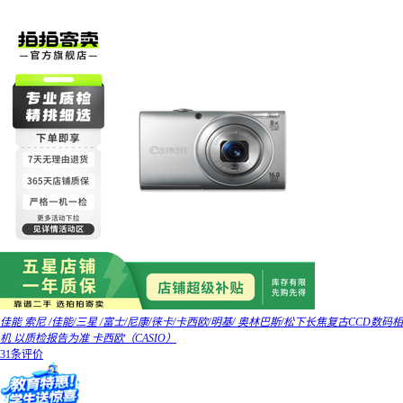
佳能 索尼 /佳能/三星 /富士/尼康/徕卡/卡西欧/明基/ 奥林巴斯/松下长焦复古CCD数码相
机 以质检报告为准 卡西欧（CASIO）
31条评价