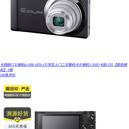
卡西欧CCD相机zr1000 z850 z35学生入门二手数码卡片相机 CASIO卡欧-ZS5【颜色随
机】 9新
100条评价