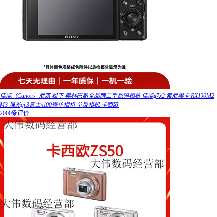
佳能（Canon）尼康 松下 奥林巴斯全品牌二手数码相机 佳能g7x2 索尼黑卡 RX100M2
M3 理光gr3富士x100微单相机 单反相机 卡西欧
2000条评价