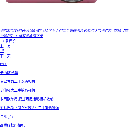
卡西欧CCD相机zr1000 z850 z35学生入门二手数码卡片相机 CASIO卡西欧- ZS30【颜
色随机】 99新联系客服下单
100条评价
上一页
1/5
下一页
tr500
卡西欧tr550
专业性强二手数码相机
功能强大二手数码相机
卡西欧单肩/腰挂两用运动相机收纳
奥林巴斯（OLYMPUS）二手摄影摄像
佳能 g9x
画质好数码相机