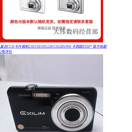
复古CCD卡片相机210/130/105/220/110/285/950 卡西欧ZS50* 官方标配
2条评价