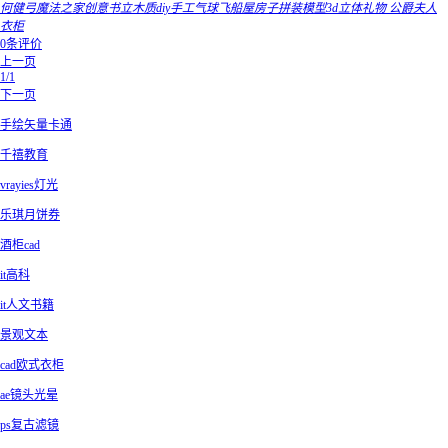
何健弓魔法之家创意书立木质diy手工气球飞船屋房子拼装模型3d立体礼物 公爵夫人
衣柜
0条评价
上一页
1/1
下一页
手绘矢量卡通
千禧教育
vrayies灯光
乐琪月饼券
酒柜cad
it高科
it人文书籍
景观文本
cad欧式衣柜
ae镜头光晕
ps复古滤镜