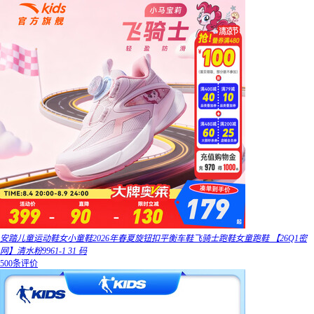
安踏儿童运动鞋女小童鞋2026年春夏旋钮扣平衡车鞋飞骑士跑鞋女童跑鞋 【26Q1密
网】清水粉9961-1 31 码
500条评价