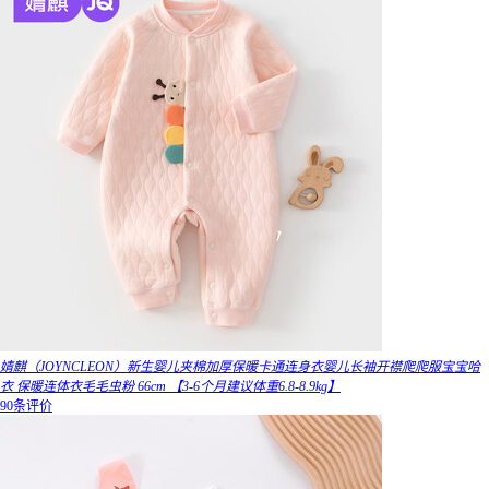
婧麒（JOYNCLEON）新生婴儿夹棉加厚保暖卡通连身衣婴儿长袖开襟爬爬服宝宝哈
衣 保暖连体衣毛毛虫粉 66cm 【3-6个月建议体重6.8-8.9kg】
90条评价