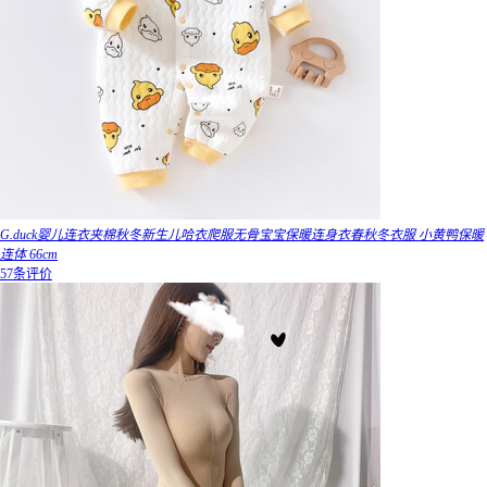
G.duck婴儿连衣夹棉秋冬新生儿哈衣爬服无骨宝宝保暖连身衣春秋冬衣服 小黄鸭保暖
连体 66cm
57条评价