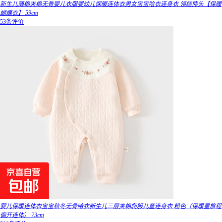
新生儿薄棉夹棉无骨婴儿衣服婴幼儿保暖连体衣男女宝宝哈衣连身衣 领结熊头【保暖
蝴蝶衣】 59cm
53条评价
婴儿保暖连体衣宝宝秋冬无骨哈衣新生儿三层夹棉爬服儿童连身衣 粉色（保暖星旅程
偏开连体） 73cm