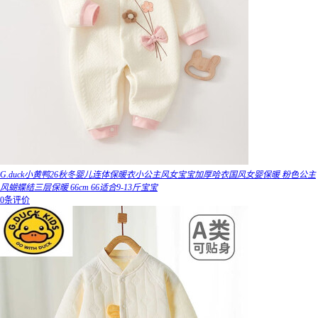
G.duck小黄鸭26秋冬婴儿连体保暖衣小公主风女宝宝加厚哈衣国风女婴保暖 粉色公主
风蝴蝶结三层保暖 66cm 66适合9-13斤宝宝
0条评价