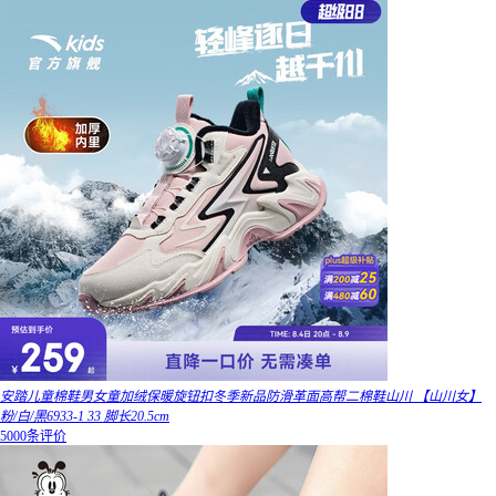
安踏儿童棉鞋男女童加绒保暖旋钮扣冬季新品防滑革面高帮二棉鞋山川 【山川女】
粉/白/黑6933-1 33 脚长20.5cm
5000条评价