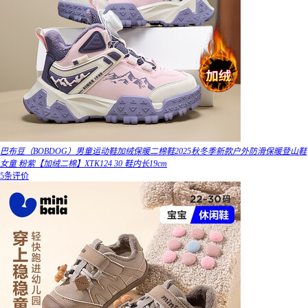
巴布豆（BOBDOG）男童运动鞋加绒保暖二棉鞋2025秋冬季新款户外防滑保暖登山鞋
女童 粉紫【加绒二棉】XTK124 30 鞋内长19cm
5条评价