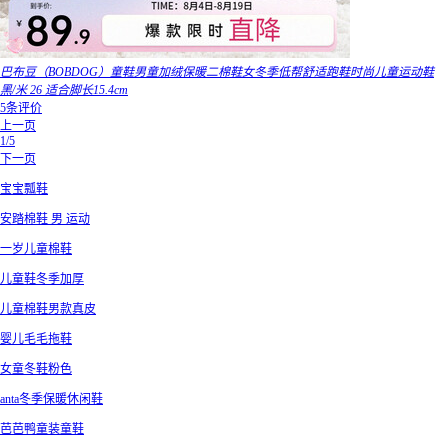
巴布豆（BOBDOG）童鞋男童加绒保暖二棉鞋女冬季低帮舒适跑鞋时尚儿童运动鞋
黑/米 26 适合脚长15.4cm
5条评价
上一页
1/5
下一页
宝宝瓢鞋
安踏棉鞋 男 运动
一岁儿童棉鞋
儿童鞋冬季加厚
儿童棉鞋男款真皮
婴儿毛毛拖鞋
女童冬鞋粉色
anta冬季保暖休闲鞋
芭芭鸭童装童鞋