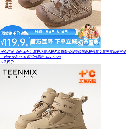
迷你巴拉（minibala）童鞋儿童棉鞋冬季新款加绒保暖运动鞋男童女童宝宝休闲学步
二棉鞋 花灰色 26 码适合脚长14.8-15.3cm
27条评价