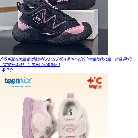
真维斯童鞋女童运动鞋加绒小孩鞋子秋冬季2026新款中大童跑步儿童二棉鞋 黑/粉
（加绒升级款） 27 内长17.6/脚长16.4
1条评价