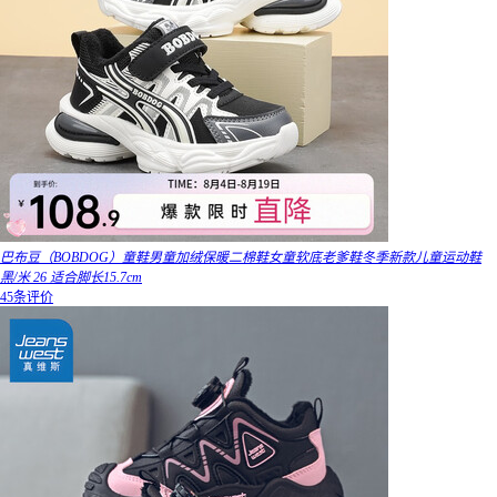
巴布豆（BOBDOG）童鞋男童加绒保暖二棉鞋女童软底老爹鞋冬季新款儿童运动鞋
黑/米 26 适合脚长15.7cm
45条评价