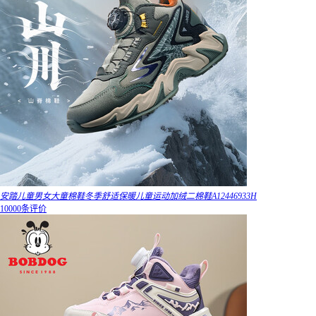
安踏儿童男女大童棉鞋冬季舒适保暖儿童运动加绒二棉鞋A12446933H
10000条评价