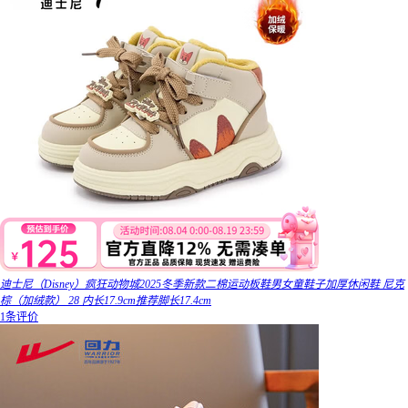
迪士尼（Disney）疯狂动物城2025冬季新款二棉运动板鞋男女童鞋子加厚休闲鞋 尼克
棕（加绒款） 28 内长17.9cm推荐脚长17.4cm
1条评价