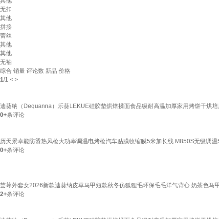
其他
无扣
其他
拼接
蕾丝
其他
其他
无袖
综合
销量
评论数
新品
价格
1
/
1
<
>
迪葵纳（Dequanna）乐葵LEKUE硅胶垫烘焙揉面食品级耐高温加厚家用烤饼干
0+
条评论
历天景卓能防烫热风枪大功率调温电烤枪汽车贴膜收缩膜5米加长线 M850S无级调温50-
0+
条评论
芸荨外套女2026新款迪葵纳皮草马甲短款秋冬仿狐狸毛环保毛毛洋气背心 奶茶色马甲
2+
条评论