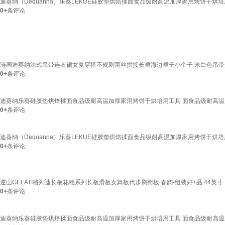
迪葵纳（Dequanna）乐葵LEKUE硅胶垫烘焙揉面食品级耐高温加厚家用烤饼干
0+
条评论
涟画迪葵纳法式吊带连衣裙女夏穿搭不规则蕾丝拼接长裙海边裙子小个子 米白色吊带
0+
条评论
迪葵纳乐葵硅胶垫烘焙揉面食品级耐高温加厚家用烤饼干烘培用工具 面食品级耐高
0+
条评论
迪葵纳（Dequanna）乐葵LEKUE硅胶垫烘焙揉面食品级耐高温加厚家用烤饼干
0+
条评论
逆山GELATI格列迪长板花穗系列长板滑板女舞板代步刷街板 春韵-组装好+品 44英寸
0+
条评论
迪葵纳乐葵硅胶垫烘焙揉面食品级耐高温加厚家用烤饼干烘培用工具 面食品级耐高