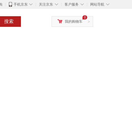
◇
◇
◇
◇
购
手机京东
关注京东
客户服务
网站导航
0
搜索
我的购物车
>