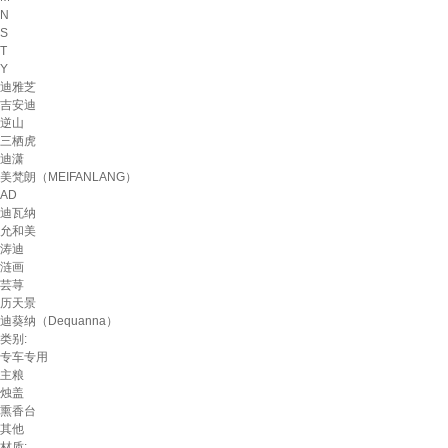
N
S
T
Y
迪雅芝
吉安迪
逆山
三栖虎
迪潇
美梵朗（MEIFANLANG）
AD
迪瓦纳
允和美
涛迪
涟画
芸荨
历天景
迪葵纳（Dequanna）
类别:
专车专用
主粮
烛盖
熏香台
其他
材质: