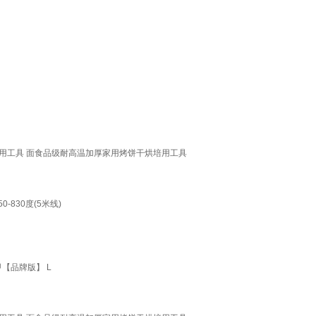
烘培用工具 面食品级耐高温加厚家用烤饼干烘培用工具
830度(5米线)
【品牌版】 L