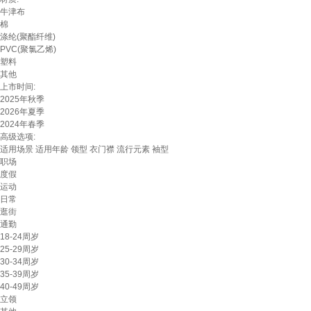
牛津布
棉
涤纶(聚酯纤维)
PVC(聚氯乙烯)
塑料
其他
上市时间:
2025年秋季
2026年夏季
2024年春季
高级选项:
适用场景
适用年龄
领型
衣门襟
流行元素
袖型
职场
度假
运动
日常
逛街
通勤
18-24周岁
25-29周岁
30-34周岁
35-39周岁
40-49周岁
立领