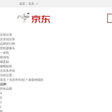
◇
送至：
北京
全部分类
京东知识库
品牌排行榜
普联摄像头
一体机
收纳包
键盘贴
键帽贴纸
京东美术馆
当前位置：
首页
>
毛衣/针织衫
> 迪葵纳绒衫
品牌:
所有品牌
A
D
J
L
M