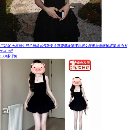
JIOESC小黑裙生日礼裙法式气质千金高级感收腰连衣裙女装无袖蛋糕短裙蓬 黑色 M
95-110斤
1000条评价