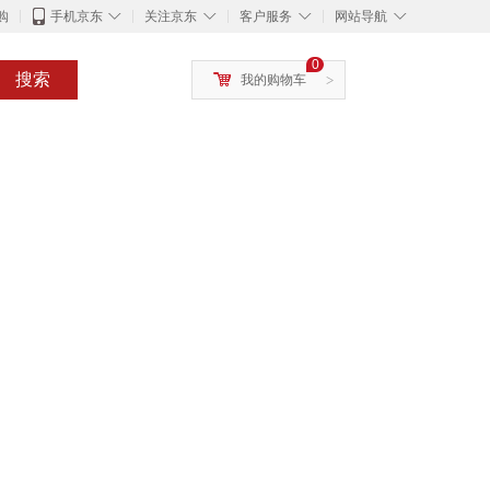
◇
◇
◇
◇
购
手机京东
关注京东
客户服务
网站导航
0
搜索
我的购物车
>