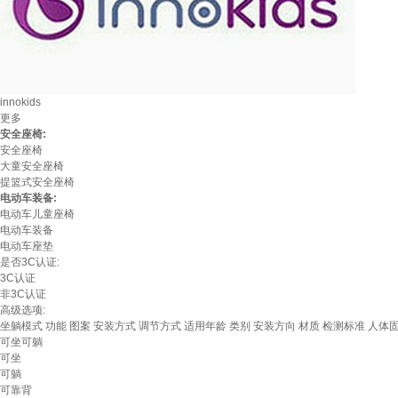
innokids
更多
安全座椅:
安全座椅
大童安全座椅
提篮式安全座椅
电动车装备:
电动车儿童座椅
电动车装备
电动车座垫
是否3C认证:
3C认证
非3C认证
高级选项:
坐躺模式
功能
图案
安装方式
调节方式
适用年龄
类别
安装方向
材质
检测标准
人体
可坐可躺
可坐
可躺
可靠背