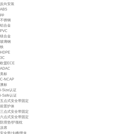
反向安装
ABS
pp
不锈钢
铝合金
PVC
镁合金
玻璃钢
铁
HDPE
3C
欧盟ECE
ADAC
美标
C-NCAP
澳标
i-Size认证
i-Safe认证
五点式安全带固定
前置护体
三点式安全带固定
六点式安全带固定
防滑垫/护颈枕
凉席
安全带/卡槽/带夹