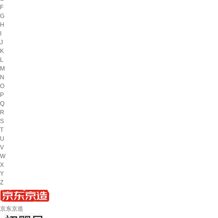
F
G
H
I
J
K
L
M
N
O
P
Q
R
S
T
U
V
W
X
Y
Z
京东京造