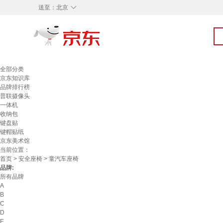
◇
送至：
北京
全部分类
京东知识库
品牌排行榜
普联摄像头
一体机
收纳包
键盘贴
键帽贴纸
京东美术馆
当前位置：
首页
>
安全座椅
> 童汽车座椅
品牌:
所有品牌
A
B
C
D
E