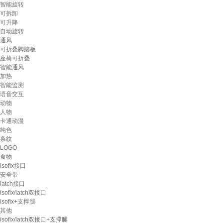
智能旋转
可拆卸
可升降
自动旋转
通风
可折叠脚踏板
座椅可折叠
智能通风
加热
智能监测
语音交互
动物
人物
卡通动漫
纯色
条纹
LOGO
食物
isofix接口
安全带
latch接口
isofix/latch双接口
isofix+支撑腿
其他
isofix/latch双接口+支撑腿