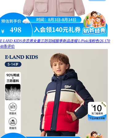
E·LAND KIDS衣恋男女童三防羽绒服季新品连帽 L/Pink浅粉色/26 170
48条评价