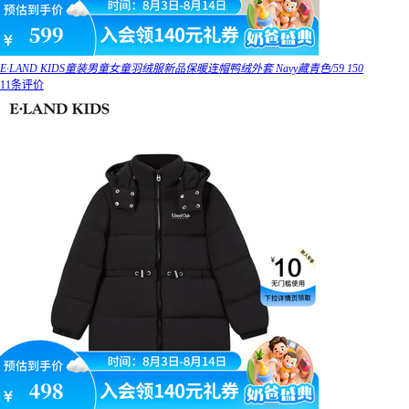
E·LAND KIDS童装男童女童羽绒服新品保暖连帽鸭绒外套 Navy藏青色/59 150
11条评价