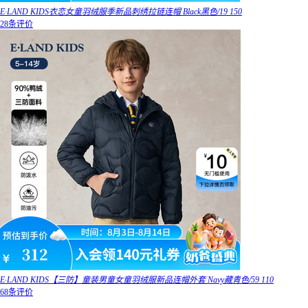
E·LAND KIDS衣恋女童羽绒服季新品刺绣拉链连帽 Black黑色/19 150
28条评价
E·LAND KIDS【三防】童装男童女童羽绒服新品连帽外套 Navy藏青色/59 110
68条评价