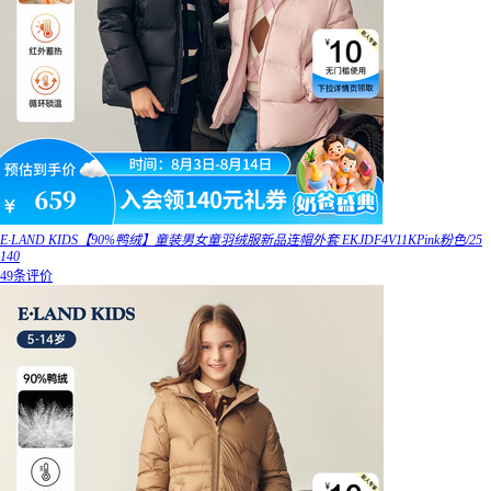
E·LAND KIDS【90%鸭绒】童装男女童羽绒服新品连帽外套 EKJDF4V11KPink粉色/25
140
49条评价