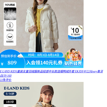
E·LAND KIDS童装女童羽绒服新品轻感中长款连帽鸭绒外套 EKJDF4V22AIvory象牙
白/39 160
22条评价