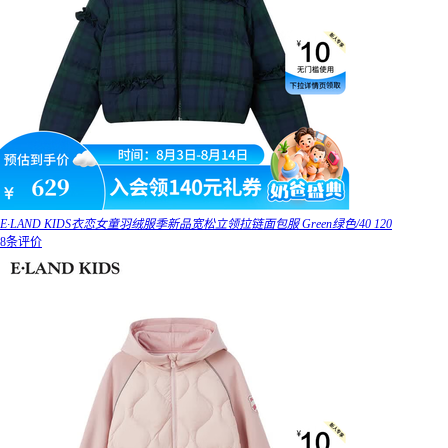
E·LAND KIDS衣恋女童羽绒服季新品宽松立领拉链面包服 Green绿色/40 120
8条评价