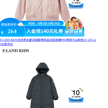
E·LAND KIDS衣恋男女童羽绒服季新品拉链连帽90%鸭绒 Pink粉色/25 120 cm
100条评价