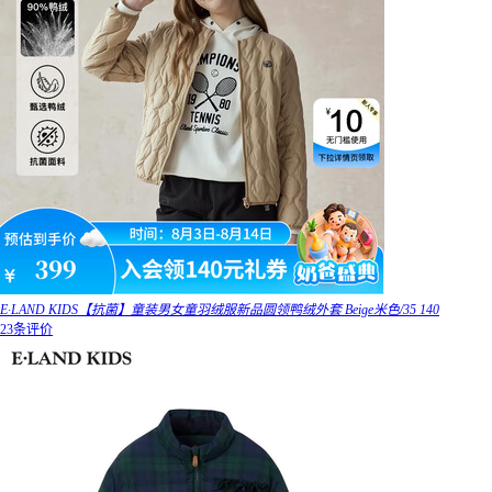
E·LAND KIDS【抗菌】童装男女童羽绒服新品圆领鸭绒外套 Beige米色/35 140
23条评价