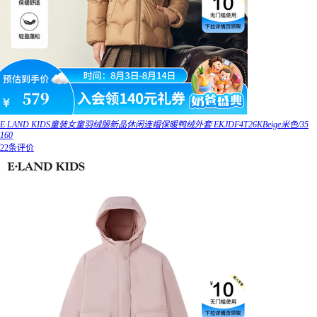
E·LAND KIDS童装女童羽绒服新品休闲连帽保暖鸭绒外套 EKJDF4T26KBeige米色/35
160
22条评价