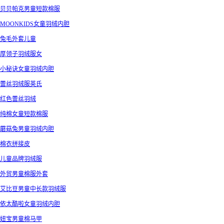
贝贝帕克男童短款棉服
MOONKIDS女童羽绒内胆
兔毛外套儿童
厚领子羽绒服女
小秘诀女童羽绒内胆
蕾丝羽绒服英氏
红色蕾丝羽绒
纯棉女童短款棉服
蘑菇兔男童羽绒内胆
棉衣拼接皮
儿童品牌羽绒服
外贸男童棉服外套
艾比豆男童中长款羽绒服
依太酷啦女童羽绒内胆
妞宝男童棉马甲