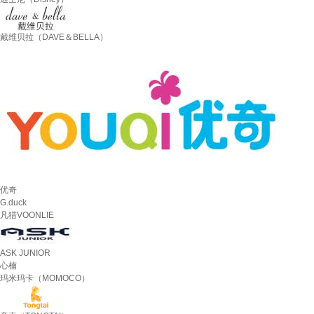
戴维贝拉（DAVE＆BELLA）
优奇
G.duck
凡猎VOONLIE
ASK JUNIOR
心楠
玛米玛卡（MOMOCO）