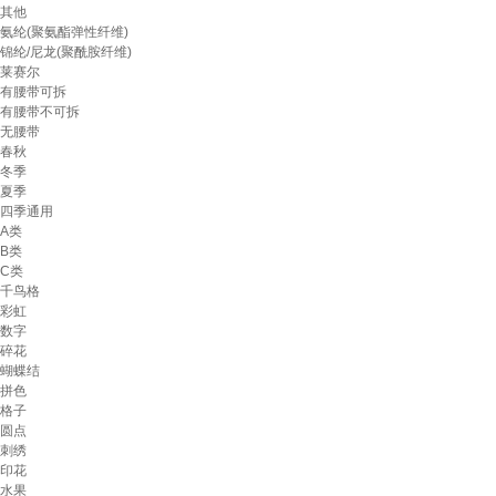
其他
氨纶(聚氨酯弹性纤维)
锦纶/尼龙(聚酰胺纤维)
莱赛尔
有腰带可拆
有腰带不可拆
无腰带
春秋
冬季
夏季
四季通用
A类
B类
C类
千鸟格
彩虹
数字
碎花
蝴蝶结
拼色
格子
圆点
刺绣
印花
水果