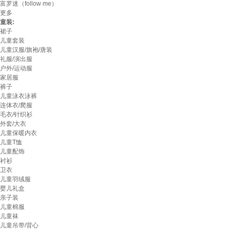
富罗迷（follow me）
更多
童装:
裙子
儿童套装
儿童汉服/旗袍/唐装
礼服/演出服
户外/运动服
家居服
裤子
儿童泳衣泳裤
连体衣/爬服
毛衣/针织衫
外套/大衣
儿童保暖内衣
儿童T恤
儿童配饰
衬衫
卫衣
儿童羽绒服
婴儿礼盒
亲子装
儿童棉服
儿童袜
儿童吊带/背心