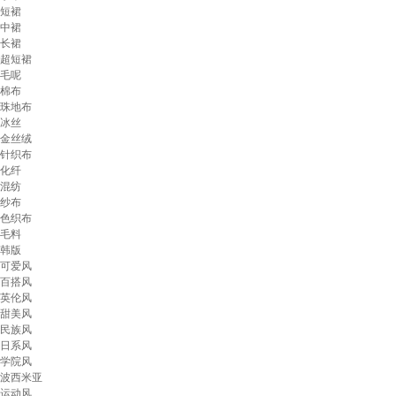
短裙
中裙
长裙
超短裙
毛呢
棉布
珠地布
冰丝
金丝绒
针织布
化纤
混纺
纱布
色织布
毛料
韩版
可爱风
百搭风
英伦风
甜美风
民族风
日系风
学院风
波西米亚
运动风