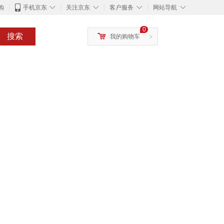
◇
◇
◇
◇
购
手机京东
关注京东
客户服务
网站导航
0
搜索
我的购物车
>