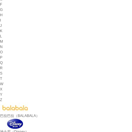
F
G
H
I
J
K
L
M
N
O
P
Q
R
S
T
W
X
Y
Z
巴拉巴拉（BALABALA）
迪士尼（Disney）