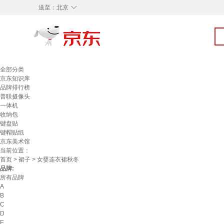
◇
送至：
北京
全部分类
京东知识库
品牌排行榜
普联摄像头
一体机
收纳包
键盘贴
键帽贴纸
京东美术馆
当前位置：
首页
>
裙子
> 女婴连衣裙秋冬
品牌:
所有品牌
A
B
C
D
E