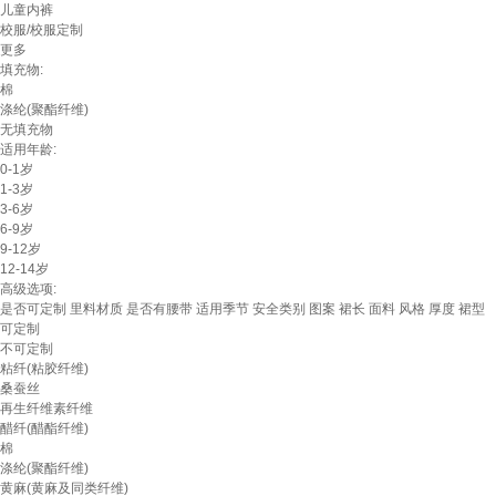
儿童内裤
校服/校服定制
更多
填充物:
棉
涤纶(聚酯纤维)
无填充物
适用年龄:
0-1岁
1-3岁
3-6岁
6-9岁
9-12岁
12-14岁
高级选项:
是否可定制
里料材质
是否有腰带
适用季节
安全类别
图案
裙长
面料
风格
厚度
裙型
可定制
不可定制
粘纤(粘胶纤维)
桑蚕丝
再生纤维素纤维
醋纤(醋酯纤维)
棉
涤纶(聚酯纤维)
黄麻(黄麻及同类纤维)