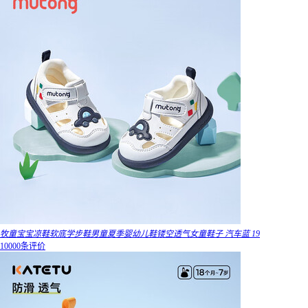
牧童宝宝凉鞋软底学步鞋男童夏季婴幼儿鞋镂空透气女童鞋子 汽车蓝 19
10000条评价