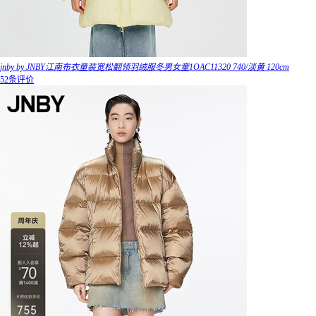
jnby by JNBY江南布衣童装宽松翻领羽绒服冬男女童1OAC11320 740/淡黄 120cm
52条评价