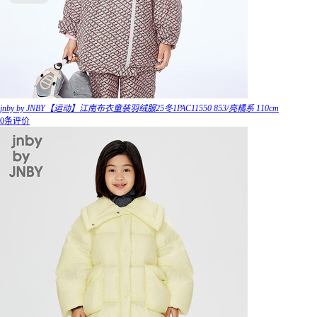
jnby by JNBY【运动】江南布衣童装羽绒服25冬1PAC11550 853/亮橘系 110cm
0条评价