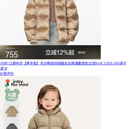
JNBY/江南布衣【寒冬款】冬白鸭绒羽绒服女加厚通勤宽松立领5OAC12050 269/绿卡
其 M
85条评价