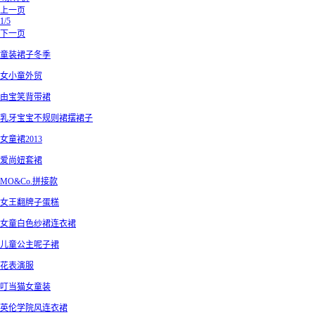
上一页
1/5
下一页
童装裙子冬季
女小童外贸
由宝笑背带裙
乳牙宝宝不规则裙摆裙子
女童裙2013
爱尚妞套裙
MO&Co.拼接款
女王翻牌子蛋糕
女童白色纱裙连衣裙
儿童公主呢子裙
花表演服
叮当猫女童装
英伦学院风连衣裙