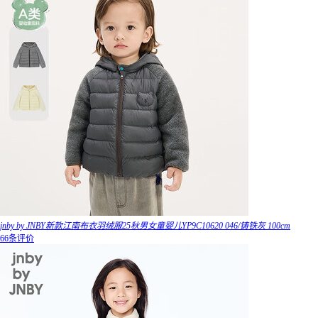
jnby by JNBY新款江南布衣羽绒服25秋男女童婴儿YP9C10620 046/铸铁灰 100cm
66条评价