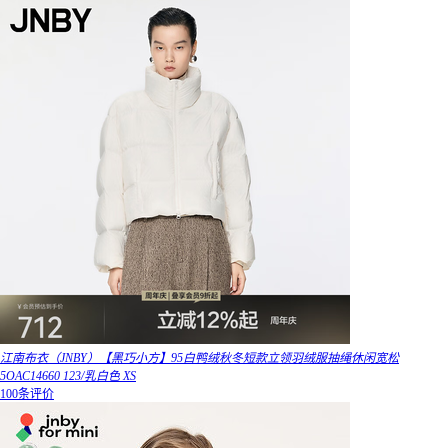
江南布衣（JNBY）【黑巧小方】95白鸭绒秋冬短款立领羽绒服抽绳休闲宽松
5OAC14660 123/乳白色 XS
100条评价