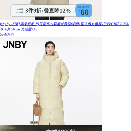
jnby by JNBY[苹果毛毛虫]江南布衣婴童长款羽绒服H型冬男女童婴儿YPBC10760 261/
灰卡其 90 cm 充绒量93g
53条评价