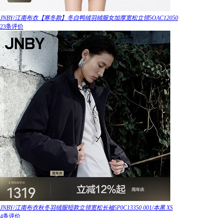
JNBY/江南布衣【寒冬款】冬白鸭绒羽绒服女加厚宽松立领5OAC12050
23条评价
JNBY/江南布衣秋冬羽绒服短款立领宽松长袖5P0C13350 001/本黑 XS
4条评价