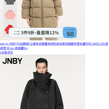
jnby by JNBY[95白鹅绒]江南布衣婴童休闲时尚长款羽绒服冬男女童YP0C10450 216/驼
棕色 90 cm 充绒量81g
100条评价