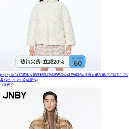
jnby by JNBY江南布衣童装短款羽绒服云朵立体绗缝时尚冬男女童儿童1P0C10330 123/
乳白色 150 cm 充绒量59g
11条评价