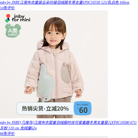
jnby by JNBY江南布衣童装云朵绗缝羽绒服冬男女童1P0C10330 123/乳白色 160cm
14条评价
jnby by JNBY[几维鸟]江南布衣婴童羽绒服时尚可爱童趣冬男女童婴儿YP0C10580 671/
灰粉 110 cm 充绒量62g
66条评价