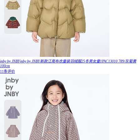
jnby by JNBYjnby by JNBY新款江南布衣童装羽绒服25冬男女童1PAC13010 789/灰菊黄
100cm
11条评价