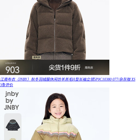
江南布衣（JNBY）秋冬羽绒服休闲仿羊羔毛H型长袖立领5P0C10380 077/杂灰咖 XS
3条评价