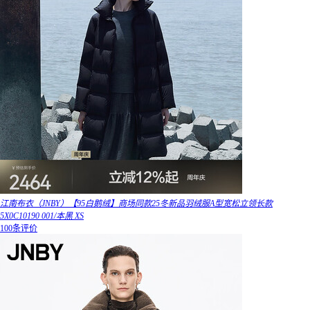
江南布衣（JNBY）【95白鹅绒】商场同款25冬新品羽绒服A型宽松立领长款
5X0C10190 001/本黑 XS
100条评价