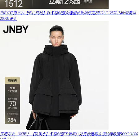
JNBY/江南布衣【95白鹅绒】秋冬羽绒服女连帽长款加厚宽松5OAC12570 740/淡黄 M
200条评价
江南布衣（JNBY）【防泼水】冬羽绒服工装风户外宽松连帽立领抽绳收腰5O0C11060