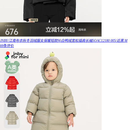
JNBY/江南布衣秋冬羽绒服女保暖短款90白鸭绒宽松插肩长袖5OAC12180 005/近黑 M
69条评价