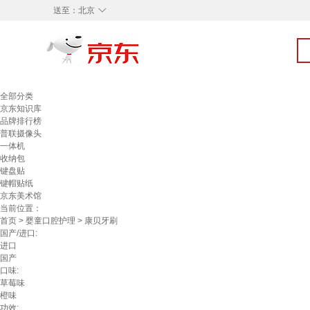
◇
送至：
北京
全部分类
京东知识库
品牌排行榜
普联摄像头
一体机
收纳包
键盘贴
键帽贴纸
京东美术馆
当前位置：
首页
>
婴童口腔护理
> 康贝牙刷
国产/进口:
进口
国产
口味:
草莓味
橙味
功效: