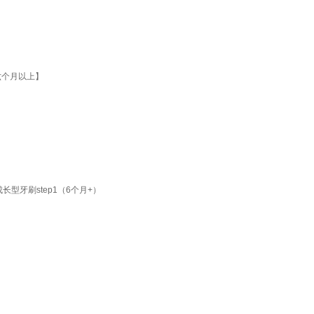
六个月以上】
长型牙刷step1（6个月+）