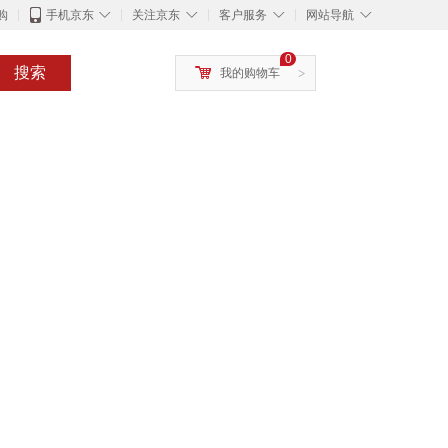
◇
◇
◇
◇
购
手机京东
关注京东
客户服务
网站导航
0
搜索
我的购物车
>