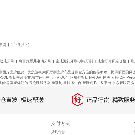
牙牙刷【六个月以上】
幼儿牙刷
|
惠百施婴儿电动牙刷
|
宝儿滋乳牙刷/训练牙刷
|
儿童牙膏贝亲价格
|
刷
刷图片品牌信息，为您选购康贝牙刷品牌商品提供全方位的价格参考，提供愉悦的网
SQL
数据中台
智能城市运行中心（AIOC）
区块链数据服务
API 网关
云数据库 Perc
性伸缩
富媒体短信
云物理服务器
负载均衡
技术中台
智臻链 BaaS 平台
京东智联云
分
好
直发，极速配送
正品行货，精致服务
支付方式
货到付款