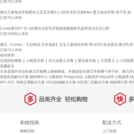
已有
78
人评价
康贝儿童电动牙刷婴幼儿宝宝牙刷0-1-3岁软毛乳牙刷teteo 婴儿电动牙刷-亲子型 粉
已有
78
人评价
Combi康贝6个月-3岁婴幼儿软毛牙刷超细磨圆刷毛温和清洁宝宝口腔
已有
10000
人评价
康贝（Combi）【JD物流 日本直邮】宝宝儿童电动牙刷 带LED灯音波震动 康贝乳
已有
74
人评价
相关推荐：
贝亲防蛀啫喱
|
小树苗牙刷
|
倍立欣婴儿牙膏
|
婴幼童牙刷
|
舌苔婴儿
|
小浣熊婴
温馨提示
京东是国内专业的康贝牙刷网上购物商城，本频道提供康贝牙刷哪个牌子好、康贝牙
智能应急解决方案
物联网中心
云数据库 PostgreSQL
云数据库 MariaDB
云数据库 My
NF1 ADC
智能交通解决方案
AR试妆镜解决方案
AI智慧门店解决方案
物联网引擎
弹
多
快
品类齐全，轻松购物
多仓
购物指南
配送方式
购物流程
上门自提