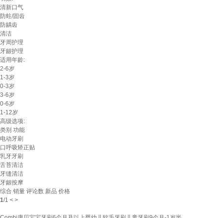
清新口气
防蛀/固齿
防龋齿
清洁
牙周护理
牙龈护理
适用年龄:
2-6岁
1-3岁
0-3岁
3-6岁
0-6岁
1-12岁
高级选项:
类别
功能
电动牙刷
口呼吸矫正贴
乳牙牙刷
舌苔清洁
牙缝清洁
牙龈按摩
综合
销量
评论数
新品
价格
1
/
1
<
>
Combi康贝宝宝牙刷6个月及以上婴幼儿软毛牙刷儿童牙刷9个月-1岁半