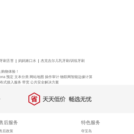
牙刷舌苔
|
妈妈漱口水
|
杰克吉尔儿乳牙刷/训练牙刷
上购物体验！
ona
预定
文本分类
网站地图
操作审计
物联网智能边缘计算
布式接入服务
带宽
公共安全解决方案
省
天天低价，畅选无忧
售后服务
特色服务
售后政策
夺宝岛