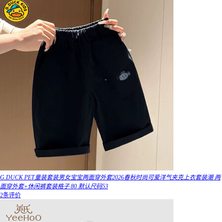
G.DUCK PET童装套装男女宝宝两面穿外套2026春秋时尚可爱洋气夹克上衣套装潮 两
面穿外套+休闲裤套装格子 80 默认尺码53
2条评价