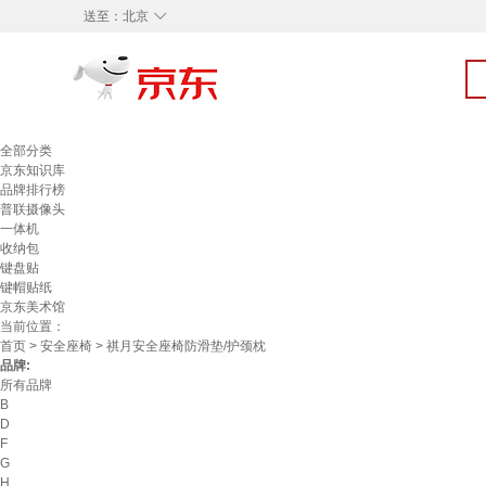
◇
送至：
北京
全部分类
京东知识库
品牌排行榜
普联摄像头
一体机
收纳包
键盘贴
键帽贴纸
京东美术馆
当前位置：
首页
>
安全座椅
> 祺月安全座椅防滑垫/护颈枕
品牌:
所有品牌
B
D
F
G
H