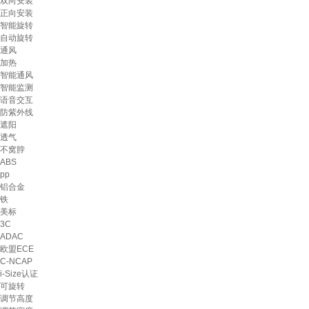
双向安装
正向安装
智能旋转
自动旋转
通风
加热
智能通风
智能监测
语音交互
防紫外线
遮阳
透气
不窝脖
ABS
pp
铝合金
铁
美标
3C
ADAC
欧盟ECE
C-NCAP
i-Size认证
可旋转
调节高度