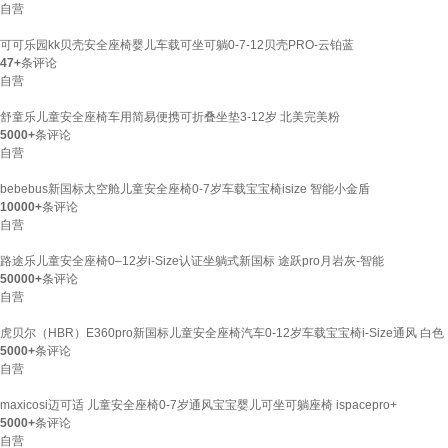
自营
可可乐园kk贝壳安全座椅婴儿车载可坐可躺0-7-12贝壳PRO-云铂蓝
47+
条评论
自营
舒童乐儿童安全座椅车用简易便携可折叠坐垫3-12岁 北美完美粉
5000+
条评论
自营
bebebus新国标太空舱儿童安全座椅0-7岁车载宝宝椅isize 智能小金盾
10000+
条评论
自营
路途乐儿童安全座椅0–12岁i-Size认证坐躺式新国标 途跃pro月岩灰-智能
50000+
条评论
自营
虎贝尔（HBR）E360pro新国标儿童安全座椅汽车0-12岁车载宝宝椅i-Size通风 白色
5000+
条评论
自营
maxicosi迈可适 儿童安全座椅0-7岁通风宝宝婴儿可坐可躺座椅 ispacepro+
5000+
条评论
自营