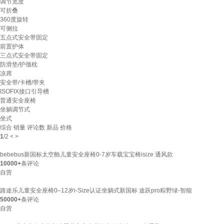
调节宽度
可折叠
360度旋转
可侧拉
五点式安全带固定
前置护体
三点式安全带固定
防滑垫/护颈枕
凉席
安全带/卡槽/带夹
ISOFIX接口引导槽
普通安全座椅
坐躺调节式
坐式
综合
销量
评论数
新品
价格
1
/
2
<
>
bebebus新国标太空舱儿童安全座椅0-7岁车载宝宝椅isize 通风款
10000+
条评论
自营
路途乐儿童安全座椅0–12岁i-Size认证坐躺式新国标 途跃pro粽野绿-智能
50000+
条评论
自营