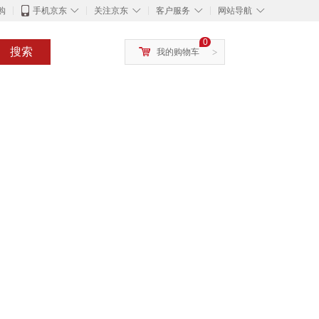
◇
◇
◇
◇
购
手机京东
关注京东
客户服务
网站导航
0
搜索
我的购物车
>