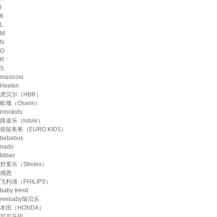
I
K
L
M
N
O
R
S
maxicosi
Heekin
虎贝尔（HBR）
欧颂（Osann）
innokids
路途乐（lutule）
袋鼠爸爸（EURO KIDS）
bebebus
nado
Miber
舒童乐（Strolex）
感恩
飞利浦（PHILIPS）
baby trend
reebaby瑞贝乐
本田（HONDA）
可可乐园