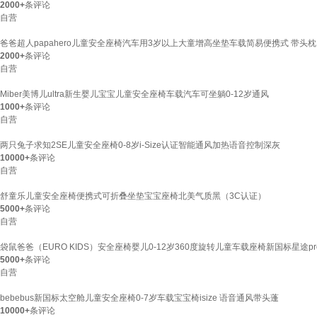
2000+
条评论
自营
爸爸超人papahero儿童安全座椅汽车用3岁以上大童增高坐垫车载简易便携式 带头枕
2000+
条评论
自营
Miber美博儿ultra新生婴儿宝宝儿童安全座椅车载汽车可坐躺0-12岁通风
1000+
条评论
自营
两只兔子求知2SE儿童安全座椅0-8岁i-Size认证智能通风加热语音控制深灰
10000+
条评论
自营
舒童乐儿童安全座椅便携式可折叠坐垫宝宝座椅北美气质黑（3C认证）
5000+
条评论
自营
袋鼠爸爸（EURO KIDS）安全座椅婴儿0-12岁360度旋转儿童车载座椅新国标星途p
5000+
条评论
自营
bebebus新国标太空舱儿童安全座椅0-7岁车载宝宝椅isize 语音通风带头蓬
10000+
条评论