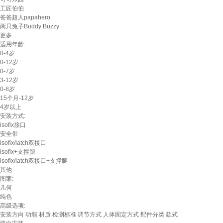
工匠伯伯
爸爸超人papahero
两只兔子Buddy Buzzy
更多
适用年龄:
0-4岁
0-12岁
0-7岁
3-12岁
0-8岁
15个月-12岁
4岁以上
安装方式:
isofix接口
安全带
isofix/latch双接口
isofix+支撑腿
isofix/latch双接口+支撑腿
其他
图案:
几何
纯色
高级选项:
安装方向
功能
材质
检测标准
调节方式
人体固定方式
配件分类
款式