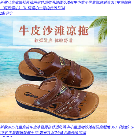
新款儿童皮凉鞋男孩两用舒适防滑缝线沙滩鞋中小童小学生耐磨潮流 314中童棕色
（码数偏小） 31 码偏小一号内长19.5CM
2条评价
新款2025儿童真皮牛皮凉鞋男孩舒适防滑中小童运动沙滩鞋防臭耐磨 369（棕色）5-
10岁 中童鞋码数偏小 35 鞋长21.5CM/适合脚长20.5CM