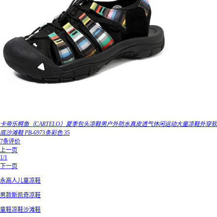
卡帝乐鳄鱼（CARTELO）夏季包头凉鞋男户外防水真皮透气休闲运动大童凉鞋外穿软
底沙滩鞋 PB-6973条彩色 35
7条评价
上一页
1/1
下一页
永高人儿童凉鞋
男款斯凯奇凉鞋
童鞋凉鞋沙滩鞋