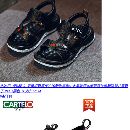
比牧巴（PIMPA）男童凉鞋真皮2026新款夏季中大童软底休闲男孩沙滩鞋防滑儿童鞋
子 19001黑色 34 内长22CM
0条评价