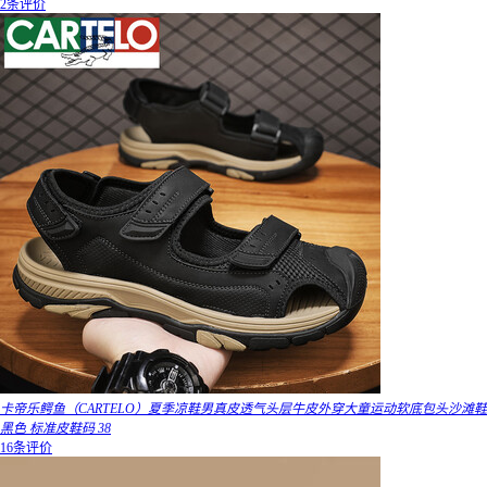
2条评价
卡帝乐鳄鱼（CARTELO）夏季凉鞋男真皮透气头层牛皮外穿大童运动软底包头沙滩鞋
黑色 标准皮鞋码 38
16条评价