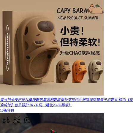
蜜当当卡皮巴拉儿童拖鞋男童洞洞鞋夏季外穿室内沙滩防滑防臭亲子凉鞋女 棕色【双
穿设计】包头防护 30 -31码（建议29-30脚穿）
16条评价