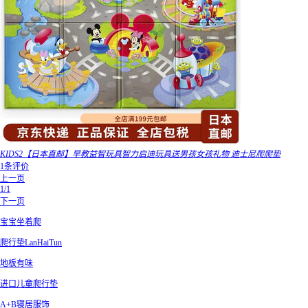
KIDS2【日本直邮】早教益智玩具智力启迪玩具送男孩女孩礼物 迪士尼爬爬垫
1条评价
上一页
1/1
下一页
宝宝坐着爬
爬行垫LanHaiTun
地板有味
进口儿童爬行垫
A+B寝居服饰