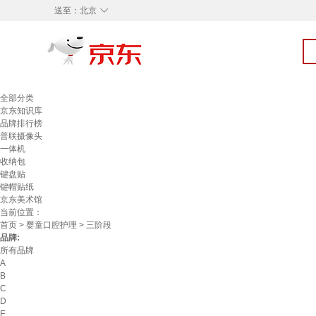
◇
送至：
北京
全部分类
京东知识库
品牌排行榜
普联摄像头
一体机
收纳包
键盘贴
键帽贴纸
京东美术馆
当前位置：
首页
>
婴童口腔护理
> 三阶段
品牌:
所有品牌
A
B
C
D
E