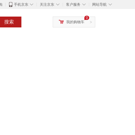
◇
◇
◇
◇
购
手机京东
关注京东
客户服务
网站导航
0
搜索
我的购物车
>