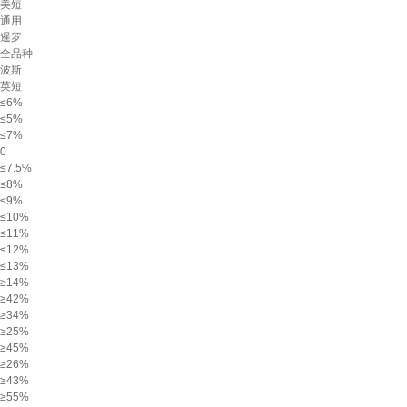
美短
通用
暹罗
全品种
波斯
英短
≤6%
≤5%
≤7%
0
≤7.5%
≤8%
≤9%
≤10%
≤11%
≤12%
≤13%
≥14%
≥42%
≥34%
≥25%
≥45%
≥26%
≥43%
≥55%