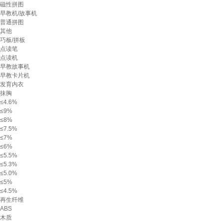
磁性拼图
早教机/故事机
普通拼图
其他
巧板/拼板
点读笔
点读机
早教故事机
早教卡片机
发育内衣
抹胸
≤4.6%
≤9%
≤8%
≤7.5%
≤7%
≤6%
≤5.5%
≤5.3%
≤5.0%
≤5%
≤4.5%
再生纤维
ABS
木质