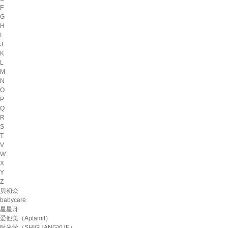
F
G
H
I
J
K
L
M
N
O
P
Q
R
S
T
V
W
X
Y
Z
贝初众
babycare
星星舟
爱他美（Aptamil）
时光学（SHIGUANGXUE）