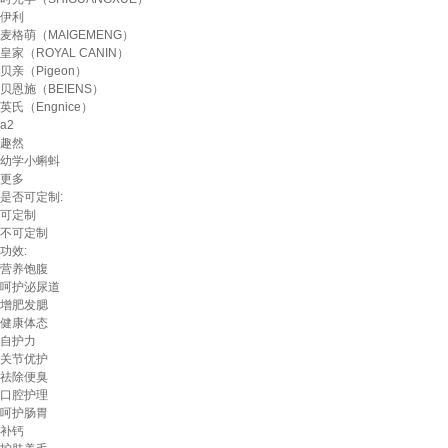
伊利
麦格萌（MAIGEMENG）
皇家（ROYAL CANIN）
贝亲（Pigeon）
贝恩施（BEIENS）
英氏（Engnice）
a2
趣然
幼学小蝌蚪
更多
是否可定制:
可定制
不可定制
功效:
营养饱腹
呵护泌尿道
增肥发腮
健康体态
自护力
关节优护
祛除便臭
口腔护理
呵护肠胃
补钙