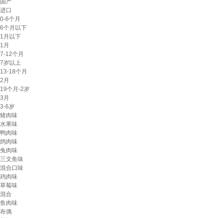
国产
进口
0-6个月
6个月以下
1月以下
1月
7-12个月
7岁以上
13-18个月
2月
19个月-2岁
3月
3-6岁
猪肉味
水果味
鸭肉味
鸽肉味
兔肉味
三文鱼味
混合口味
鸡肉味
草莓味
混合
鱼肉味
布偶