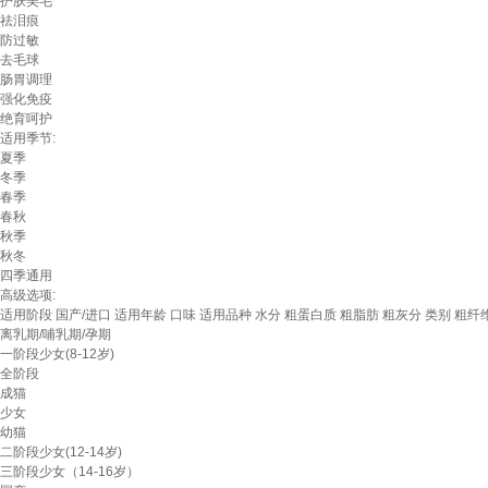
护肤美毛
祛泪痕
防过敏
去毛球
肠胃调理
强化免疫
绝育呵护
适用季节:
夏季
冬季
春季
春秋
秋季
秋冬
四季通用
高级选项:
适用阶段
国产/进口
适用年龄
口味
适用品种
水分
粗蛋白质
粗脂肪
粗灰分
类别
粗纤
离乳期/哺乳期/孕期
一阶段少女(8-12岁)
全阶段
成猫
少女
幼猫
二阶段少女(12-14岁)
三阶段少女（14-16岁）