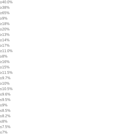
≥40.0%
≥38%
≥65%
≥9%
≥18%
≥20%
≥13%
≥14%
≥17%
≥11.0%
≥8%
≥16%
≥15%
≥11.5%
≤9.7%
≥10%
≤10.5%
≤9.6%
≤9.5%
≤9%
≤8.5%
≤8.2%
≤8%
≤7.5%
≤7%