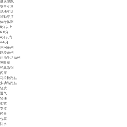
健康慢跑
赛事竞速
场地竞训
通勤穿搭
体考体测
8分以上
6-8分
4分以内
4-6分
休闲系列
跑步系列
运动生活系列
三叶草
经典系列
闪穿
马拉松跑鞋
多功能跑鞋
轻质
透气
轻便
柔软
支撑
轻量
包裹
防水