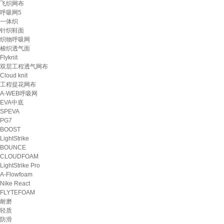
飞织网布
呼吸网5
一体织
针织鞋面
织物呼吸网
梭织透气面
Flyknit
双层工程透气网布
Cloud knit
工程提花网布
A-WEB呼吸网
EVA中底
SPEVA
PG7
BOOST
LightStrike
BOUNCE
CLOUDFOAM
LightStrike Pro
A-Flowfoam
Nike React
FLYTEFOAM
耐磨
轻质
防滑