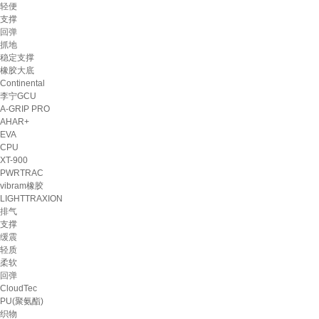
轻便
支撑
回弹
抓地
稳定支撑
橡胶大底
Continental
李宁GCU
A-GRIP PRO
AHAR+
EVA
CPU
XT-900
PWRTRAC
vibram橡胶
LIGHTTRAXION
排气
支撑
缓震
轻质
柔软
回弹
CloudTec
PU(聚氨酯)
织物