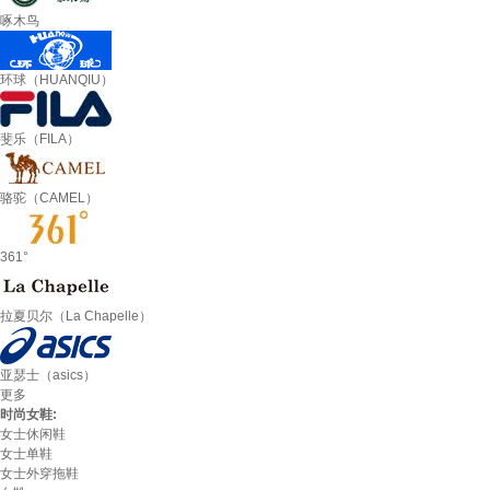
啄木鸟
环球（HUANQIU）
斐乐（FILA）
骆驼（CAMEL）
361°
拉夏贝尔（La Chapelle）
亚瑟士（asics）
更多
时尚女鞋:
女士休闲鞋
女士单鞋
女士外穿拖鞋