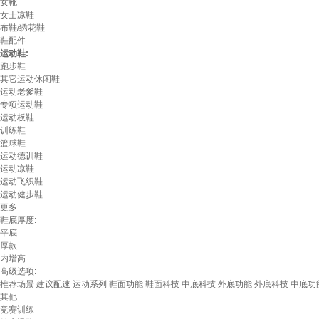
女靴
女士凉鞋
布鞋/绣花鞋
鞋配件
运动鞋:
跑步鞋
其它运动休闲鞋
运动老爹鞋
专项运动鞋
运动板鞋
训练鞋
篮球鞋
运动德训鞋
运动凉鞋
运动飞织鞋
运动健步鞋
更多
鞋底厚度:
平底
厚款
内增高
高级选项:
推荐场景
建议配速
运动系列
鞋面功能
鞋面科技
中底科技
外底功能
外底科技
中底功
其他
竞赛训练