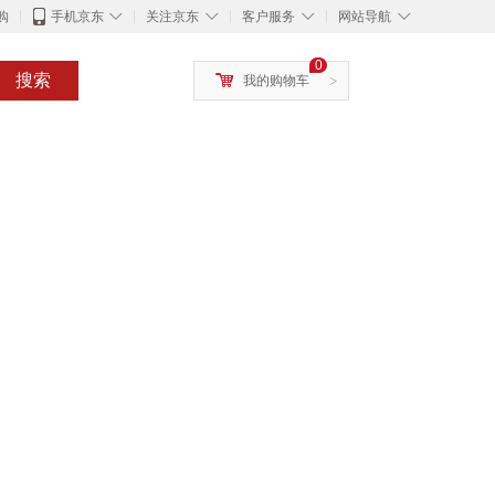
◇
◇
◇
◇
购
手机京东
关注京东
客户服务
网站导航
0
搜索
我的购物车
>