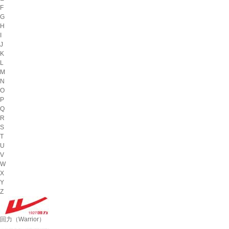
F
G
H
I
J
K
L
M
N
O
P
Q
R
S
T
U
V
W
X
Y
Z
回力（Warrior）