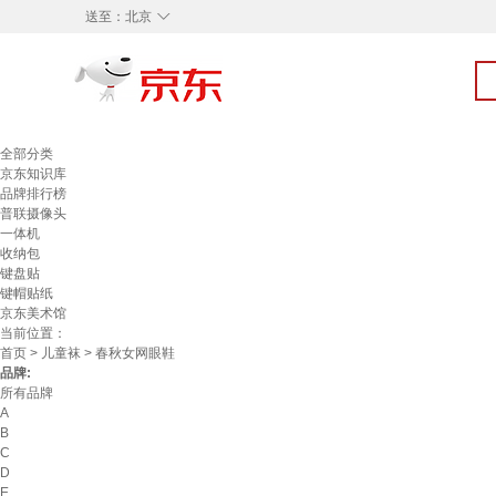
◇
送至：
北京
全部分类
京东知识库
品牌排行榜
普联摄像头
一体机
收纳包
键盘贴
键帽贴纸
京东美术馆
当前位置：
首页
>
儿童袜
> 春秋女网眼鞋
品牌:
所有品牌
A
B
C
D
E