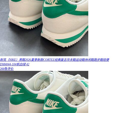
耐克（NIKE）男鞋2026夏季新款CORTEZ经典复古华夫鞋运动鞋休闲鞋跑步鞋轻便
DM4044-104帆白绿 42
200条评价