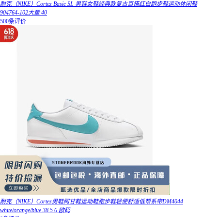
耐克（NIKE）Cortez Basic SL 男鞋女鞋经典款复古百搭红白跑步鞋运动休闲鞋
904764-102大童 40
500条评价
耐克（NIKE）Cortez男鞋阿甘鞋运动鞋跑步鞋轻便舒适低帮系带DM4044
white/orange/blue 38.5 6 欧码