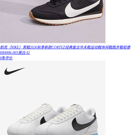
耐克（NIKE）男鞋2026秋季新款CORTEZ经典复古华夫鞋运动鞋休闲鞋跑步鞋轻便
IM4006-003黑白 42
0条评价