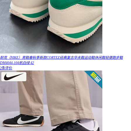
耐克（NIKE）男鞋春秋季新款CORTEZ经典复古华夫鞋运动鞋休闲鞋轻便跑步鞋
DM4044-104帆白绿 42
2条评价