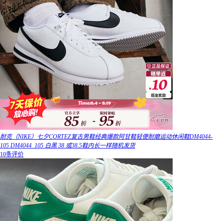
耐克（NIKE）七夕CORTEZ复古男鞋经典爆款阿甘鞋轻便耐磨运动休闲鞋DM4044-
105 DM4044_105 白黑 38 或38.5鞋内长一样随机发货
10条评价