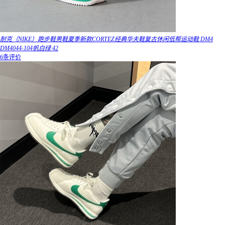
耐克（NIKE）跑步鞋男鞋夏季新款CORTEZ经典华夫鞋复古休闲低帮运动鞋 DM4
DM4044-104帆白绿 42
6条评价