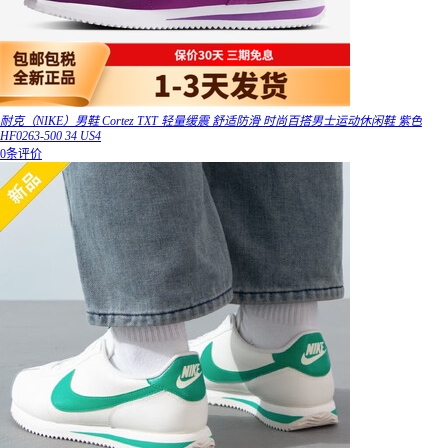
耐克（NIKE）男鞋 Cortez TXT 轻量缓震 舒适防滑 时尚百搭男士运动休闲鞋 紫色
HF0263-500 34 US4
0条评价