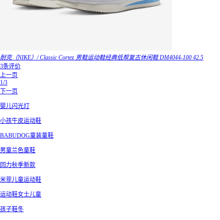
耐克（NIKE）/ Classic Cortez 男鞋运动鞋经典低帮复古休闲鞋 DM4044-100 42.5
3条评价
上一页
1/3
下一页
婴儿闪光灯
小孩牛皮运动鞋
BABUDOG童装童鞋
男童兰色童鞋
回力秋季新款
米菲儿童运动鞋
运动鞋女士儿童
孩子鞋冬