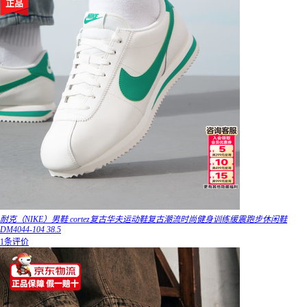
耐克（NIKE）男鞋 cortez复古华夫运动鞋复古潮流时尚健身训练缓震跑步休闲鞋
DM4044-104 38.5
1条评价