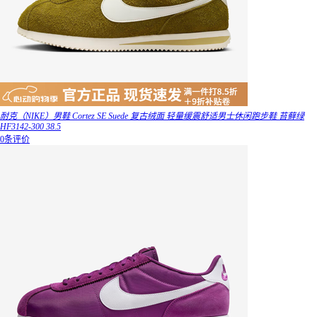
耐克（NIKE）男鞋 Cortez SE Suede 复古绒面 轻量缓震舒适男士休闲跑步鞋 苔藓绿
HF3142-300 38.5
0条评价