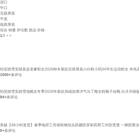
深口
中口
无跟厚底
平底
低跟厚底
综合
销量
评论数
新品
价格
1
/
2
<
>
怡安踏雪安踏真皮老爹鞋女2026秋冬新款百搭厚底小白鞋小码34学生运动鞋女 米色高
1000+
条评论
怡安踏雪安踏雪地靴女冬季2026年新款加绒加厚洋气马丁靴女鞋靴子短靴 白月升级版 
94+
条评论
美硕【48小时发货】春季电焊工劳保鞋钢包头防砸防穿刺高帮工作防烫透 一脚蹬果冻底-四
0+
条评论