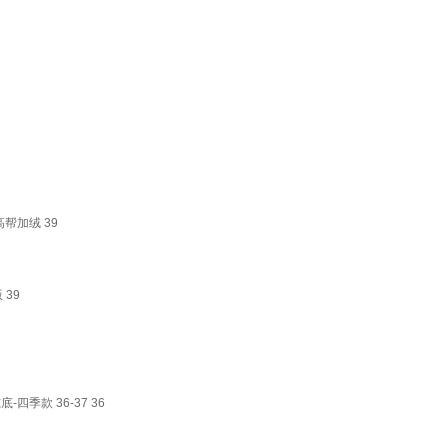
帮加绒 39
39
季款 36-37 36