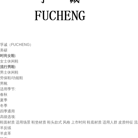
孚诚（FUCHENG）
美硕
时尚女鞋:
女士休闲鞋
流行男鞋:
男士休闲鞋
劳保鞋/功能鞋
男靴
适用季节:
春秋
夏季
冬季
四季通用
高级选项:
鞋面材质
适用场景
鞋垫材质
鞋头款式
风格
上市时间
鞋底材质
适用人群
皮质特征
流
羊反绒
羊皮革