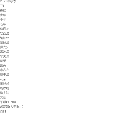
2021年秋季
TR
橡胶
青年
中年
老年
修面皮
软面皮
纳帕纹
溶解底
贝壳头
果冻底
华夫底
刺绣
圆头
水晶底
饼干底
花朵
车缝线
蝴蝶结
渔夫鞋
其他
平跟(≤1cm)
超高跟(大于8cm)
浅口