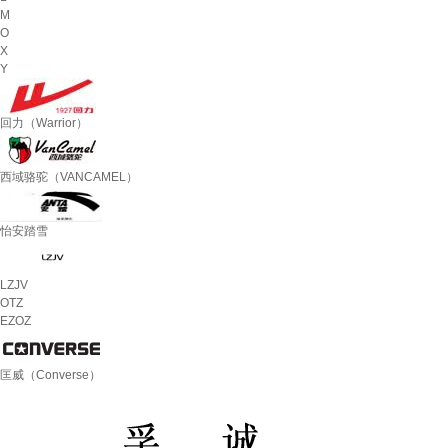
M
O
X
Y
回力（Warrior）
西域骆驼（VANCAMEL）
怡安踏雪
LZJV
OTZ
EZOZ
匡威（Converse）