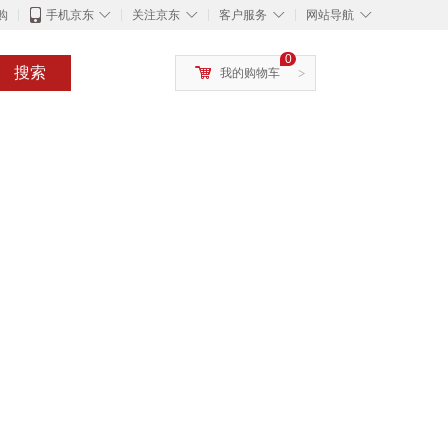
◇
◇
◇
◇
购
手机京东
关注京东
客户服务
网站导航
0
搜索
我的购物车
>