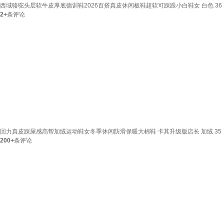
西域骆驼头层软牛皮厚底德训鞋2026百搭真皮休闲板鞋超软可踩跟小白鞋女 白色 36
2+
条评论
回力真皮踩屎感高帮加绒运动鞋女冬季休闲防滑保暖大棉鞋 卡其升级版店长 加绒 35
200+
条评论