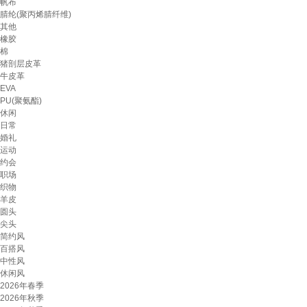
帆布
腈纶(聚丙烯腈纤维)
其他
橡胶
棉
猪剖层皮革
牛皮革
EVA
PU(聚氨酯)
休闲
日常
婚礼
运动
约会
职场
织物
羊皮
圆头
尖头
简约风
百搭风
中性风
休闲风
2026年春季
2026年秋季