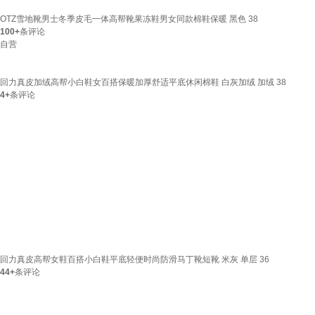
OTZ雪地靴男士冬季皮毛一体高帮靴果冻鞋男女同款棉鞋保暖 黑色 38
100+
条评论
自营
回力真皮加绒高帮小白鞋女百搭保暖加厚舒适平底休闲棉鞋 白灰加绒 加绒 38
4+
条评论
回力真皮高帮女鞋百搭小白鞋平底轻便时尚防滑马丁靴短靴 米灰 单层 36
44+
条评论