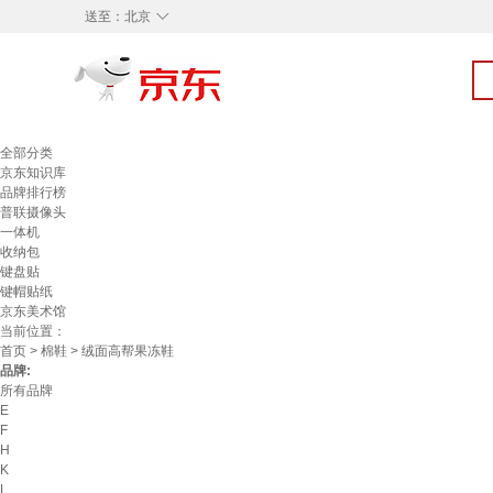
◇
送至：
北京
全部分类
京东知识库
品牌排行榜
普联摄像头
一体机
收纳包
键盘贴
键帽贴纸
京东美术馆
当前位置：
首页
>
棉鞋
> 绒面高帮果冻鞋
品牌:
所有品牌
E
F
H
K
L