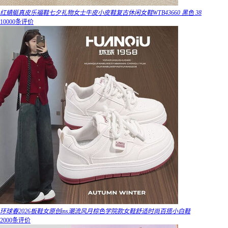
红蜻蜓真皮乐福鞋七夕礼物女士牛皮小皮鞋复古休闲女鞋WTB43660 黑色 38
10000条评价
环球春2026板鞋女原创ins潮流风月棕色学院款女鞋舒适时尚百搭小白鞋
2000条评价