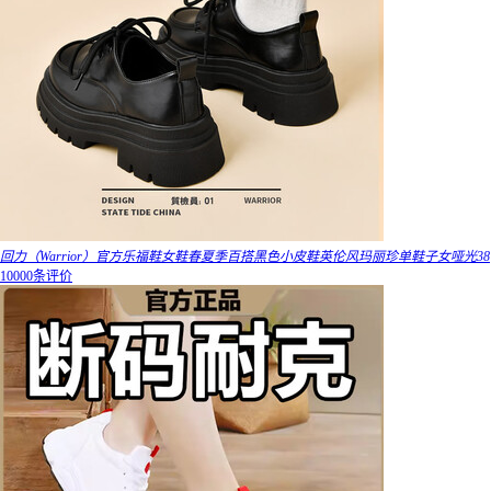
回力（Warrior）官方乐福鞋女鞋春夏季百搭黑色小皮鞋英伦风玛丽珍单鞋子女哑光38
10000条评价