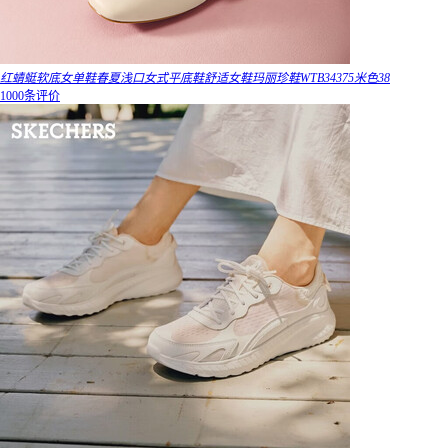
红蜻蜓软底女单鞋春夏浅口女式平底鞋舒适女鞋玛丽珍鞋WTB34375米色38
1000条评价