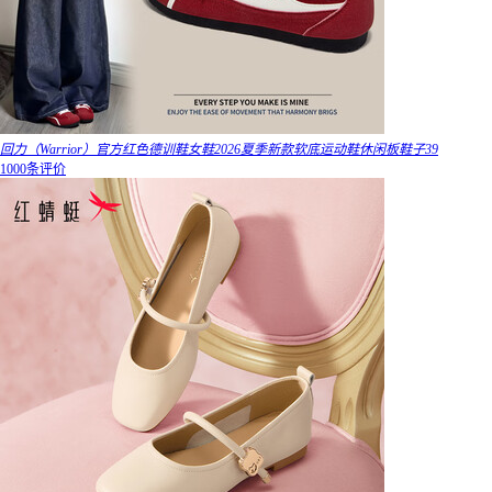
回力（Warrior）官方红色德训鞋女鞋2026夏季新款软底运动鞋休闲板鞋子39
1000条评价