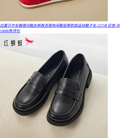
拉夏贝尔女鞋徳训鞋女新款百搭休闲鞋低帮软底运动鞋子女-2215B 红色 38
10000条评价