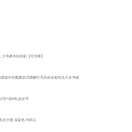
人 大号榉木织布机【可升降】
小孩新款针织图案款式图解打毛衣的全套织法大全书籍
2克+送kt礼盒证书
衣大童 深蓝色 均码 |L