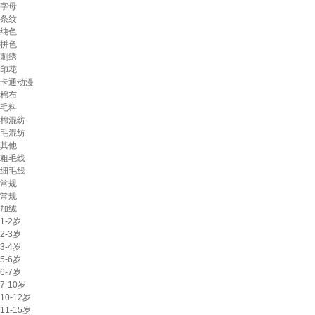
字母
条纹
纯色
拼色
刺绣
印花
卡通动漫
棉布
毛料
棉混纺
毛混纺
其他
粗毛线
细毛线
常规
常规
加绒
1-2岁
2-3岁
3-4岁
5-6岁
6-7岁
7-10岁
10-12岁
11-15岁