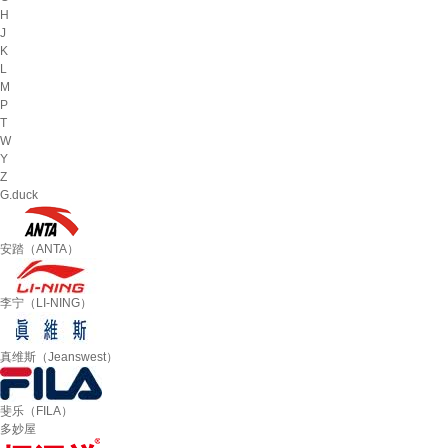
H
J
K
L
M
P
T
W
Y
Z
G.duck
安踏（ANTA）
李宁（LI-NING）
真维斯（Jeanswest）
斐乐（FILA）
多妙屋