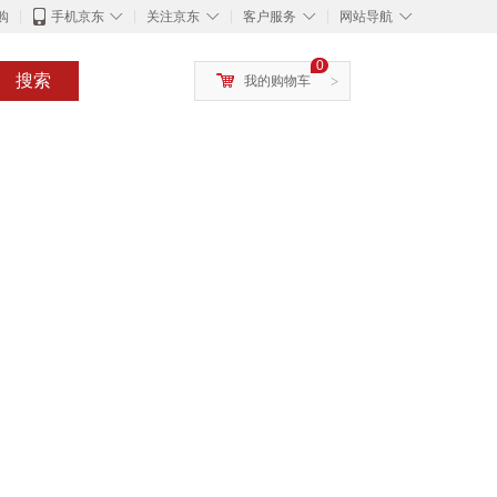
◇
◇
◇
◇
购
手机京东
关注京东
客户服务
网站导航
0
搜索
我的购物车
>