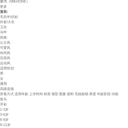
糜鸿（MIEHONE）
更多
童装:
毛衣/针织衫
外套/大衣
卫衣
马甲
风格:
公主风
可爱风
休闲风
百搭风
运动风
适用性别:
男
女
通用
高级选项:
穿着方式
适用年龄
上市时间
材质
领型
图案
面料
毛线粗细
厚度
年龄阶段
功能
套头
开衫
1-3岁
3-6岁
6-9岁
9-12岁