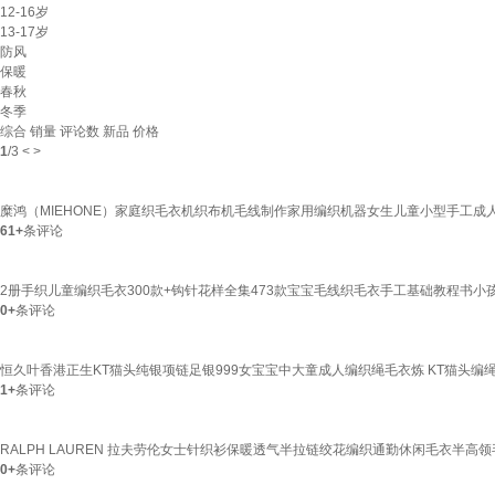
12-16岁
13-17岁
防风
保暖
春秋
冬季
综合
销量
评论数
新品
价格
1
/
3
<
>
糜鸿（MIEHONE）家庭织毛衣机织布机毛线制作家用编织机器女生儿童小型手工成
61+
条评论
2册手织儿童编织毛衣300款+钩针花样全集473款宝宝毛线织毛衣手工基础教程书
0+
条评论
恒久叶香港正生KT猫头纯银项链足银999女宝宝中大童成人编织绳毛衣炼 KT猫头编绳
1+
条评论
RALPH LAUREN 拉夫劳伦女士针织衫保暖透气半拉链绞花编织通勤休闲毛衣半高领毛
0+
条评论