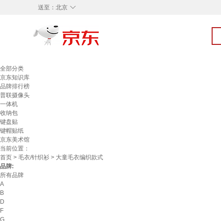
◇
送至：
北京
全部分类
京东知识库
品牌排行榜
普联摄像头
一体机
收纳包
键盘贴
键帽贴纸
京东美术馆
当前位置：
首页
>
毛衣/针织衫
> 大童毛衣编织款式
品牌:
所有品牌
A
B
D
F
G