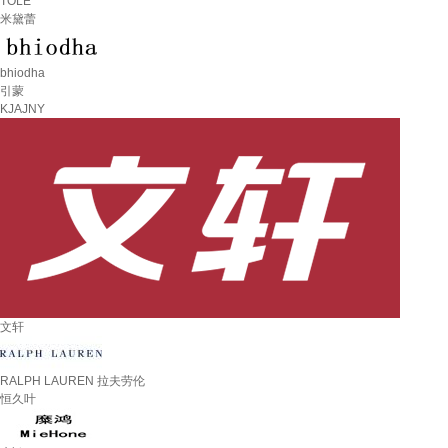
TOLE
米黛蕾
bhiodha
引蒙
KJAJNY
文轩
RALPH LAUREN 拉夫劳伦
恒久叶