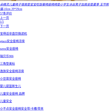
朵精灵儿童椅子增高垫宝宝吃饭餐椅座椅椅垫小学生冰丝凳子加高坐垫夏季 玉节熊
猫-10cm 39*39cm
57条评价
上一页
1/5
下一页
宝得适非直饮微滤机
ajiacn安全座椅凉席
xerez安全座椅
瑞贝乐906
三角垫美标
逸族安全座椅凉席
小豆苗安全座椅
婴儿提篮新生儿
儿童安全座椅 品牌
儿童安全
小不点安全座椅安全带/卡槽/带夹