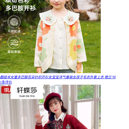
酷娃米女童多巴胺花朵针织开衫女宝宝洋气春装女孩子毛衣外套上衣 艳兰 90
1条评价