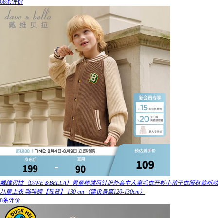
68条评价
戴维贝拉（DAVE＆BELLA）男童棒球风针织外套中大童毛衣开衫小孩子衣服秋装新款
儿童上衣 咖啡棕【现货】 130 cm（建议身高120-130cm）
8条评价