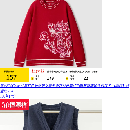
蕉内520Color儿童红色计划男女童毛衣开衫外套红色新年喜庆秋冬送孩子 【圆领】好
运红 130
100条评价