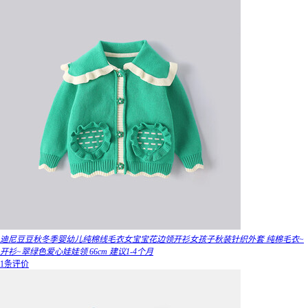
迪尼豆豆秋冬季婴幼儿纯棉线毛衣女宝宝花边领开衫女孩子秋装针织外套 纯棉毛衣~
开衫~翠绿色爱心娃娃领 66cm 建议1-4个月
1条评价