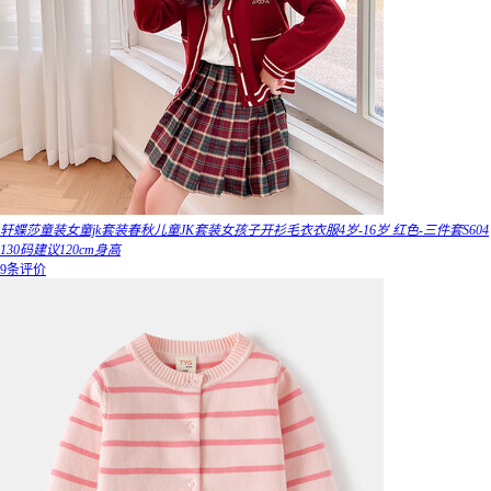
轩蝶莎童装女童jk套装春秋儿童JK套装女孩子开衫毛衣衣服4岁-16岁 红色-三件套S604
130码建议120cm身高
9条评价